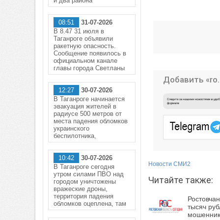
и два района
08:51
31-07-2026
В 8.47 31 июля в
Таганроге объявили
ракетную опасность.
Сообщение появилось в
официальном канале
главы города Светланы
Добавить «ro.
12:27
30-07-2026
В Таганроге начинается
эвакуация жителей в
радиусе 500 метров от
места падения обломков
украинского
беспилотника,
10:42
30-07-2026
Новости СМИ2
В Таганроге сегодня
утром силами ПВО над
Читайте также:
городом уничтожены
вражеские дроны,
территория падения
Ростовча
обломков оцеплена, там
тысяч руб
мошенни