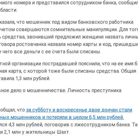
омого номера и представился сотрудником банка, сообщил
бласти.
азала, что мошенник под видом банковского работника
 счетом совершаются сомнительные манипуляции. Для того
ь средства, звонивший предложил женщине назвать личн
зговора ростовчанка назвала номер карты и код, пришедши
 чего все деньги с ее счета были списаны.
тной организации пострадавшей пояснили, что на ее имя 
ая карта, с которой тоже были списаны средства. Общая
авила 1,3 млн рублей.
ное дело о мошенничестве. Личность преступника
общал, что
за субботу и воскресенье двое дончан стали
ых мошенников и потеряли в целом 6,5 млн рублей.
ся 4,3 млн рублей, поговорив с лжесотрудником банка. Т
и 2,1 млн у жительницы Шахт.