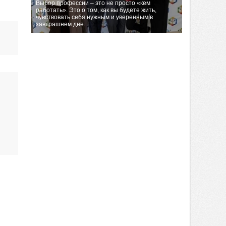
Выбор профессии – это не просто «кем
работать». Это о том, как вы будете жить,
чувствовать себя нужным и уверенным в
завтрашнем дне.