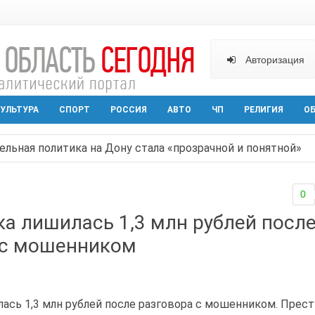
Авторизация
УЛЬТУРА
СПОРТ
РОССИЯ
АВТО
ЧП
РЕЛИГИЯ
О
ельная политика на Дону стала «прозрачной и понятной»
арактера начал действовать в Ростовской области с вече
0
аганрога открылась выставка посткроссинга
а лишилась 1,3 млн рублей посл
реваемый в ночном поджоге — сгорела АЗС и около двух
 с мошенником
твами вражеской атаки в Геленжике, два малыша из Шах
ась 1,3 млн рублей после разговора с мошенником. Прес