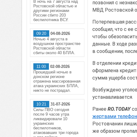
В ночь на 7 августа над
позвонил с незнак
Ростовской областью и
МВД Ростовской о
другими регионами
России сбито 203
беспилотника ВСУ.
Потерпевшая расск
сообщил, что с ее
09:20
04-08-2026
чтобы обезопасит
Ночью 4 августа в
данные. В ходе ра
воздушном пространстве
Ростовской области
в сообщении, после
сбиты около 40 БПЛА.
В отделении креди
11:00
02-08-2026
оформлена кредитн
Прошедшей ночью в
донском регионе
сумма ущерба сост
отражена массированная
атака украинских БПЛА,
Возбуждено уголов
никто не пострадал.
устанавливается.
10:21
31-07-2026
Ранее
RO.TODAY
со
Силы ПВО сегодня
после 9 часов утра
жертвами телефонн
ликвидировали 10
Ростовчанин лишил
украинских
беспилотников,
же образом пропал
атаковавших три города