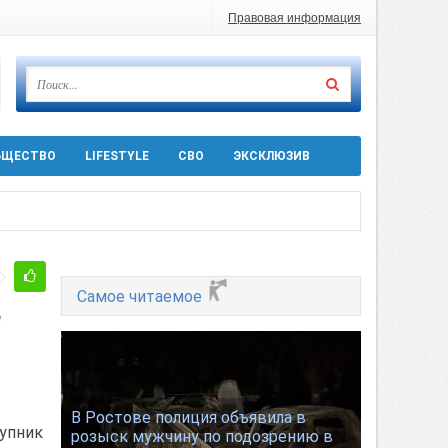
Правовая информация
БЩЕСТВО
LIFESTYLE
СВО
ЭКСКЛЮЗИВ
ра 5 августа
Самое читаемое
е
 десятков машин
т
В Ростове полиция объявила в
тупник
розыск мужчину по подозрению в