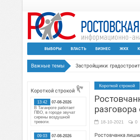
ВЫБОРЫ
ВЛАСТЬ
БИЗНЕС
ЖКХ
К
Важные темы
Застройщики: градостроит
Режим ЧС регионального х
Короткой строкой
Короткой строкой
В Чеховской библиотеке Т
Ростовчанк
13:42
07-08-2026
В Ростове задержан подоз
разговора
В Таганроге работает
ПВО, в городе звучат
Среди детей, ставших жер
сирены воздушной
тревоги.
18-10-2021
0
Ростовчанка лишил
09:03
07-08-2026