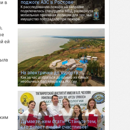
поджоге АЗС в Ростове
и в
К расследованию пожара на заправке
подключилась спецгруппа МВД, развернута
мобильная приемная полиции для тех, чье
имущество пострадало при пожаре.
,
ые
й ей
была
На электричке до курорта.
Как за час добраться до одного из самых
необычных бассейнов юга России.
аким
Думаете, кем стать? Станьте тем,
кто делает людей счастливее!