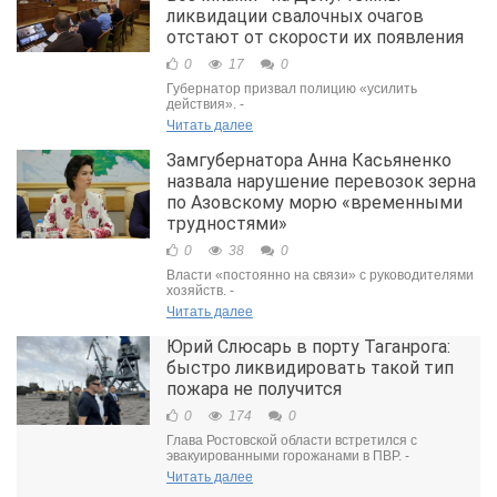
ликвидации свалочных очагов
отстают от скорости их появления
0
17
0
Губернатор призвал полицию «усилить
действия». -
Читать далее
Замгубернатора Анна Касьяненко
назвала нарушение перевозок зерна
по Азовскому морю «временными
трудностями»
0
38
0
Власти «постоянно на связи» с руководителями
хозяйств. -
Читать далее
Юрий Слюсарь в порту Таганрога:
быстро ликвидировать такой тип
пожара не получится
0
174
0
Глава Ростовской области встретился с
эвакуированными горожанами в ПВР. -
Читать далее