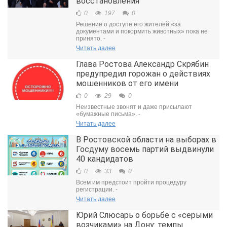
восстановления
0
197
0
Решение о доступе его жителей «за
документами и покормить животных» пока не
принято. -
Читать далее
Глава Ростова Александр Скрябин
предупредил горожан о действиях
мошенников от его имени
0
29
0
Неизвестные звонят и даже присылают
«бумажные письма». -
Читать далее
В Ростовской области на выборах в
Госдуму восемь партий выдвинули
40 кандидатов
0
33
0
Всем им предстоит пройти процедуру
регистрации. -
Читать далее
Юрий Слюсарь о борьбе с «серыми
возчиками» на Дону: темпы