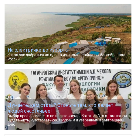
На электричке до курорта.
Как за час добраться до одного из самых необычных бассейнов юга
России.
Думаете, кем стать? Станьте тем, кто делает
людей счастливее!
Выбор профессии – это не просто «кем работать». Это о том, как вы
будете жить, чувствовать себя нужным и уверенным в завтрашнем
дне.