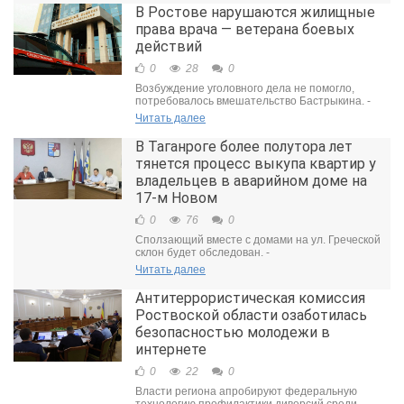
В Ростове нарушаются жилищные
права врача — ветерана боевых
действий
0
28
0
Возбуждение уголовного дела не помогло,
потребовалось вмешательство Бастрыкина. -
Читать далее
В Таганроге более полутора лет
тянется процесс выкупа квартир у
владельцев в аварийном доме на
17-м Новом
0
76
0
Сползающий вместе с домами на ул. Греческой
склон будет обследован. -
Читать далее
Антитеррористическая комиссия
Роствоской области озаботилась
безопасностью молодежи в
интернете
0
22
0
Власти региона апробируют федеральную