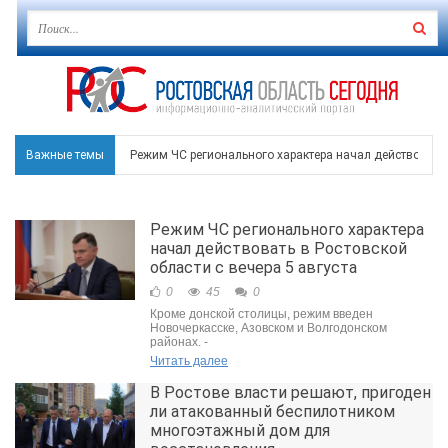
Важные темы
Режим ЧС регионального характера начал действовать в
В Чеховской библиотеке Таганрога открылась выставка
Режим ЧС регионального характера
В Ростове задержан подозреваемый в ночном поджоге
начал действовать в Ростовской
области с вечера 5 августа
Среди детей, ставших жертвами вражеской атаки в Гел
0
45
0
Кроме донской столицы, режим введен
Около 150 беспилотников прошедшей ночью атаковали 
Новочеркасске, Азовском и Волгодонском
районах. -
Читать далее
В Ростове власти решают, пригоден
ли атакованный беспилотником
многоэтажный дом для