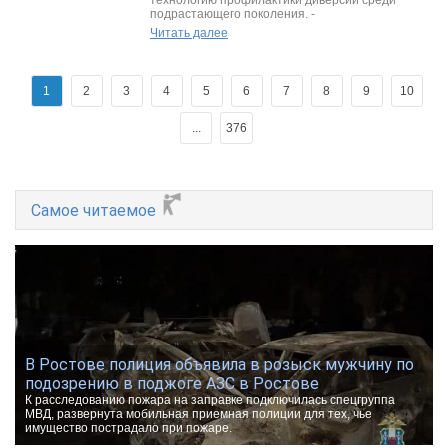
технологию профилактики диверсий среди
подрастающего поколения. -
Читать далее
1
2
3
4
5
6
7
8
9
10
...
376
Самое читаемое
В Ростове полиция объявила в розыск мужчину по
подозрению в поджоге АЗС в Ростове
К расследованию пожара на заправке подключилась спецгруппа
МВД, развернута мобильная приемная полиции для тех, чье
имущество пострадало при пожаре.