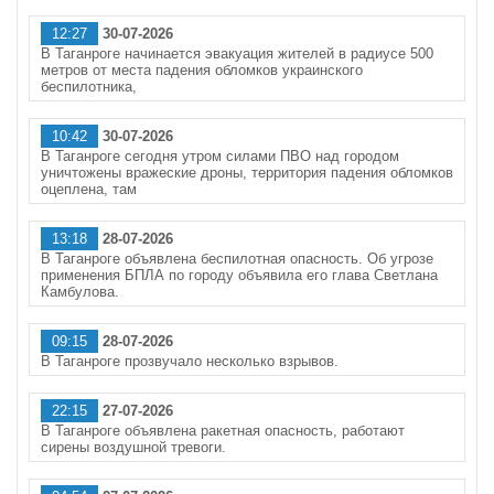
12:27
30-07-2026
В Таганроге начинается эвакуация жителей в радиусе 500
метров от места падения обломков украинского
беспилотника,
10:42
30-07-2026
В Таганроге сегодня утром силами ПВО над городом
уничтожены вражеские дроны, территория падения обломков
оцеплена, там
13:18
28-07-2026
В Таганроге объявлена беспилотная опасность. Об угрозе
применения БПЛА по городу объявила его глава Светлана
Камбулова.
09:15
28-07-2026
В Таганроге прозвучало несколько взрывов.
22:15
27-07-2026
В Таганроге объявлена ракетная опасность, работают
сирены воздушной тревоги.