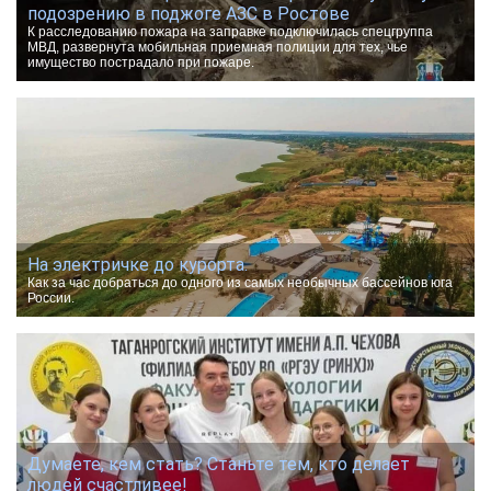
подозрению в поджоге АЗС в Ростове
К расследованию пожара на заправке подключилась спецгруппа
МВД, развернута мобильная приемная полиции для тех, чье
имущество пострадало при пожаре.
На электричке до курорта.
Как за час добраться до одного из самых необычных бассейнов юга
России.
Думаете, кем стать? Станьте тем, кто делает
людей счастливее!