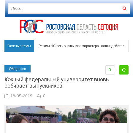
Важные темы
Режим ЧС регионального характера начал действовать в
В Чеховской библиотеке Таганрога открылась выставка
Общество
0
В Ростове задержан подозреваемый в ночном поджоге
Южный федеральный университет вновь
Среди детей, ставших жертвами вражеской атаки в Гел
собирает выпускников
Около 150 беспилотников прошедшей ночью атаковали 
18-05-2019
0