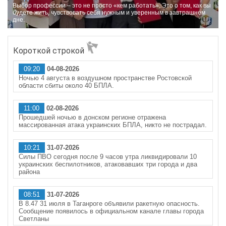
Выбор профессии – это не просто «кем работать». Это о том, как вы
будете жить, чувствовать себя нужным и уверенным в завтрашнем
дне.
Короткой строкой
09:20
04-08-2026
Ночью 4 августа в воздушном пространстве Ростовской
области сбиты около 40 БПЛА.
11:00
02-08-2026
Прошедшей ночью в донском регионе отражена
массированная атака украинских БПЛА, никто не пострадал.
10:21
31-07-2026
Силы ПВО сегодня после 9 часов утра ликвидировали 10
украинских беспилотников, атаковавших три города и два
района
08:51
31-07-2026
В 8.47 31 июля в Таганроге объявили ракетную опасность.
Сообщение появилось в официальном канале главы города
Светланы