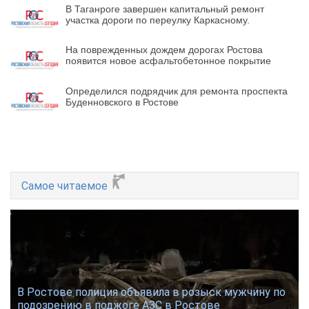
В Таганроге завершен капитальный ремонт
участка дороги по переулку Каркасному.
На поврежденных дождем дорогах Ростова
появится новое асфальтобетонное покрытие
Определился подрядчик для ремонта проспекта
Буденновского в Ростове
Самое читаемое
В Ростове полиция объявила в розыск мужчину по
подозрению в поджоге АЗС в Ростове