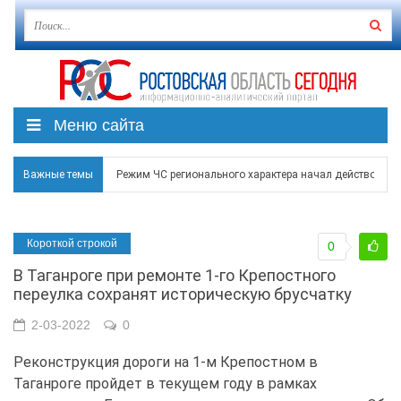
Меню сайта
Важные темы
Режим ЧС регионального характера начал действовать в
В Чеховской библиотеке Таганрога открылась выставка
Короткой строкой
0
В Ростове задержан подозреваемый в ночном поджоге
В Таганроге при ремонте 1-го Крепостного
Над Ростовской областью в ночь на 8 августа сбито бо
переулка сохранят историческую брусчатку
Застройщики: градостроительная политика на Дону ста
2-03-2022
0
Реконструкция дороги на 1-м Крепостном в
Таганроге пройдет в текущем году в рамках