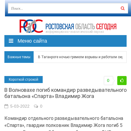
Меню сайта
В Таганроге ночью гремели взрывы и работали сирены
Важные темы
Над Ростовской областью в ночь на 8 августа сбито бо
Застройщики: градостроительная политика на Дону ста
Короткой строкой
0
В Волновахе погиб командир разведывательного
Режим ЧС регионального характера начал действовать в
батальона «Спарта» Владимир Жога
В Чеховской библиотеке Таганрога открылась выставка
5-03-2022
0
Командир отдельного разведывательного батальона
«Спарта», гвардии полковник Владимир Жога погиб 5