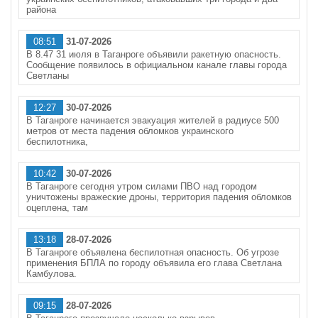
района
08:51
31-07-2026
В 8.47 31 июля в Таганроге объявили ракетную опасность.
Сообщение появилось в официальном канале главы города
Светланы
12:27
30-07-2026
В Таганроге начинается эвакуация жителей в радиусе 500
метров от места падения обломков украинского
беспилотника,
10:42
30-07-2026
В Таганроге сегодня утром силами ПВО над городом
уничтожены вражеские дроны, территория падения обломков
оцеплена, там
13:18
28-07-2026
В Таганроге объявлена беспилотная опасность. Об угрозе
применения БПЛА по городу объявила его глава Светлана
Камбулова.
09:15
28-07-2026