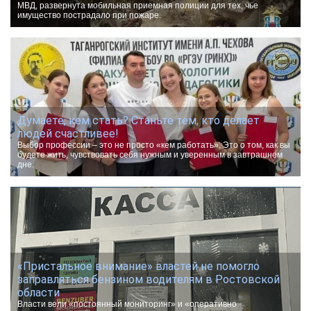
МВД, развернута мобильная приемная полиции для тех, чье
имущество пострадало при пожаре.
Думаете, кем стать? Станьте тем, кто делает
людей счастливее!
Выбор профессии – это не просто «кем работать». Это о том, как вы
будете жить, чувствовать себя нужным и уверенным в завтрашнем
дне.
«Пристальное внимание» властей не помогло
заправляться бензином водителям в Ростовской
области
Власти вели «постоянный мониторинг» и «оперативно