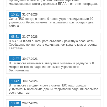
Прошедшей ночью в донском регионе отражена
массированная атака украинских БПЛА, никто не пострадал.
10:21
31-07-2026
Силы ПВО сегодня после 9 часов утра ликвидировали 10
украинских беспилотников, атаковавших три города и два
района
08:51
31-07-2026
В 8.47 31 июля в Таганроге объявили ракетную опасность.
Сообщение появилось в официальном канале главы города
Светланы
12:27
30-07-2026
В Таганроге начинается эвакуация жителей в радиусе 500
метров от места падения обломков украинского
беспилотника,
10:42
30-07-2026
В Таганроге сегодня утром силами ПВО над городом
уничтожены вражеские дроны, территория падения обломков
оцеплена, там
13:18
28-07-2026