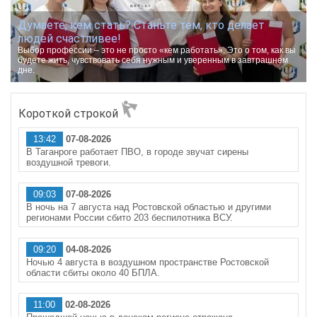
Думаете, кем стать? Станьте тем, кто делает
людей счастливее!
Выбор профессии – это не просто «кем работать». Это о том, как вы
будете жить, чувствовать себя нужным и уверенным в завтрашнем
дне.
Короткой строкой
13:42
07-08-2026
В Таганроге работает ПВО, в городе звучат сирены
воздушной тревоги.
09:03
07-08-2026
В ночь на 7 августа над Ростовской областью и другими
регионами России сбито 203 беспилотника ВСУ.
09:20
04-08-2026
Ночью 4 августа в воздушном пространстве Ростовской
области сбиты около 40 БПЛА.
11:00
02-08-2026