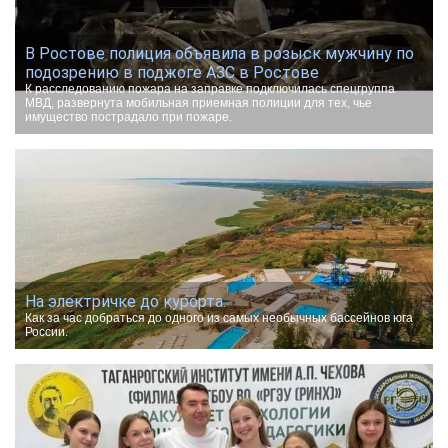
В Ростове полиция объявила в розыск мужчину по
подозрению в поджоге АЗС в Ростове
К расследованию пожара на заправке подключилась спецгруппа
МВД, развернута мобильная приемная полиции для тех, чье
имущество пострадало при пожаре.
На электричке до курорта.
Как за час добраться до одного из самых необычных бассейнов юга
России.