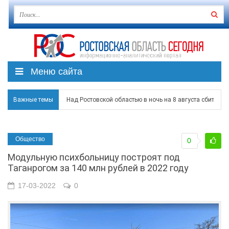
Меню сайта
Над Ростовской областью в ночь на 8 августа сбито бо
Важные темы
Застройщики: градостроительная политика на Дону ста
Общество
0
Режим ЧС регионального характера начал действовать в
Модульную психбольницу построят под
В Чеховской библиотеке Таганрога открылась выставка
Таганрогом за 140 млн рублей в 2022 году
В Ростове задержан подозреваемый в ночном поджоге
17-03-2022
0