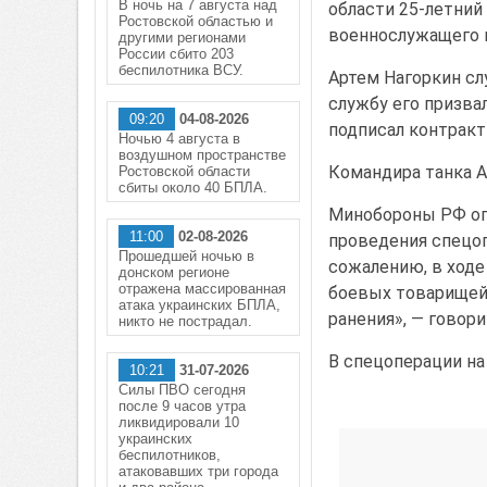
В ночь на 7 августа над
области 25-летний
Ростовской областью и
военнослужащего н
другими регионами
России сбито 203
беспилотника ВСУ.
Артем Нагоркин сл
службу его призвал
09:20
04-08-2026
подписал контракт
Ночью 4 августа в
воздушном пространстве
Командира танка А
Ростовской области
сбиты около 40 БПЛА.
Минобороны РФ оп
11:00
02-08-2026
проведения спецоп
Прошедшей ночью в
сожалению, в ходе
донском регионе
отражена массированная
боевых товарищей.
атака украинских БПЛА,
ранения», — говор
никто не пострадал.
В спецоперации на
10:21
31-07-2026
Силы ПВО сегодня
после 9 часов утра
ликвидировали 10
украинских
беспилотников,
атаковавших три города