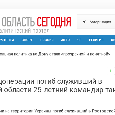
Авторизация
УЛЬТУРА
СПОРТ
РОССИЯ
АВТО
ЧП
РЕЛИГИЯ
О
ельная политика на Дону стала «прозрачной и понятной»
арактера начал действовать в Ростовской области с вече
1
аганрога открылась выставка посткроссинга
ецоперации погиб служивший в
реваемый в ночном поджоге — сгорела АЗС и около двух
й области 25-летний командир та
твами вражеской атаки в Геленжике, два малыша из Шах
ии на территории Украины погиб служивший в Ростовско