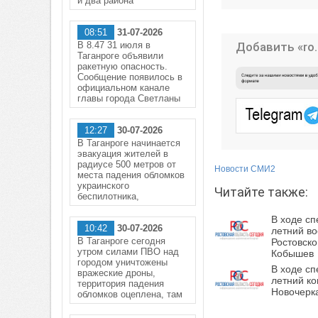
и два района
08:51
31-07-2026
В 8.47 31 июля в
Добавить «ro.
Таганроге объявили
ракетную опасность.
Сообщение появилось в
официальном канале
главы города Светланы
12:27
30-07-2026
В Таганроге начинается
эвакуация жителей в
радиусе 500 метров от
Новости СМИ2
места падения обломков
украинского
Читайте также:
беспилотника,
В ходе сп
10:42
30-07-2026
летний в
В Таганроге сегодня
Ростовск
утром силами ПВО над
Кобышев
городом уничтожены
В ходе сп
вражеские дроны,
летний к
территория падения
Новочерк
обломков оцеплена, там