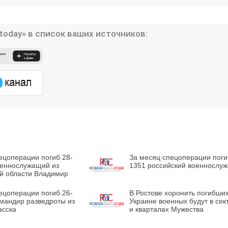
today» в список ваших источников:
ецоперации погиб 28-
За месяц спецоперации поги
оеннослужащий из
1351 российский военнослу
ой области Владимир
ецоперации погиб 26-
В Ростове хоронить погибши
омандир разведроты из
Украине военных будут в сек
асска
и кварталах Мужества