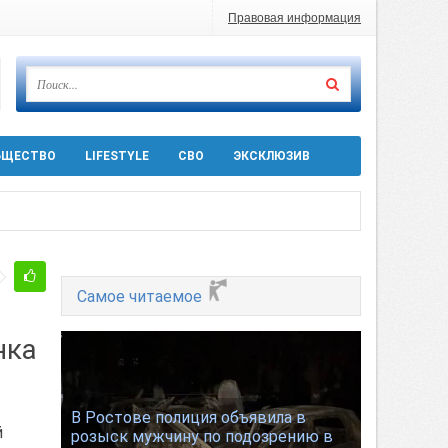
Правовая информация
БЩЕСТВО
LIFESTYLE
СВО
ЭКСКЛЮЗИВ
ра 5 августа
Самое читаемое
 десятков машин
нка
т
В Ростове полиция объявила в
й
розыск мужчину по подозрению в