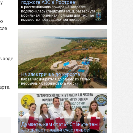
поджоге АЗС в Ростове
ту
К расследованию пожара на заправке
подключилась спецгруппа МВД, развернута
мобильная приемная полиции для тех, чье
имущество пострадало при пожаре.
ую
сле
в ходе
На электричке до курорта.
Как за час добраться до одного из самых
необычных бассейнов юга России.
арта.
Думаете, кем стать? Станьте тем,
кто делает людей счастливее!