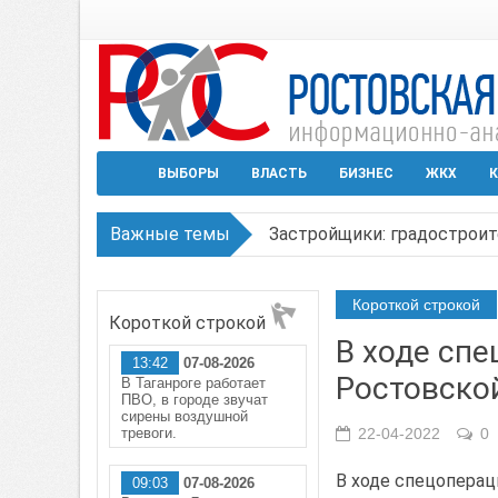
ВЫБОРЫ
ВЛАСТЬ
БИЗНЕС
ЖКХ
К
Важные темы
Застройщики: градостроит
Режим ЧС регионального х
Короткой строкой
Короткой строкой
В Чеховской библиотеке Т
В ходе сп
13:42
07-08-2026
В Ростове задержан подоз
Ростовско
В Таганроге работает
ПВО, в городе звучат
Среди детей, ставших жер
сирены воздушной
тревоги.
22-04-2022
0
В ходе спецоперац
09:03
07-08-2026