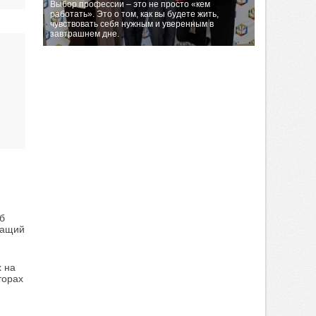
Выбор профессии – это не просто «кем
работать». Это о том, как вы будете жить,
чувствовать себя нужным и уверенным в
завтрашнем дне.
б
жащий
х на
торах