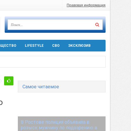
Правовая информация
БЩЕСТВО
LIFESTYLE
СВО
ЭКСКЛЮЗИВ
 десятков машин
т
Самое читаемое
Ростовской области
о
са в Ростове из-за прилета БПЛА
В Ростове полиция объявила в
розыск мужчину по подозрению в