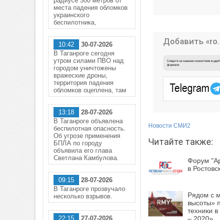
радиусе 500 метров от
места падения обломков
украинского
беспилотника,
Добавить «ro.
10:42
30-07-2026
В Таганроге сегодня
утром силами ПВО над
городом уничтожены
вражеские дроны,
территория падения
обломков оцеплена, там
13:18
28-07-2026
В Таганроге объявлена
Новости СМИ2
беспилотная опасность.
Об угрозе применения
Читайте также:
БПЛА по городу
объявила его глава
Светлана Камбулова.
Форум "А
в Ростовс
09:15
28-07-2026
В Таганроге прозвучало
Рядом с 
несколько взрывов.
высоты» 
техники 
22:15
27-07-2026
– 2020»