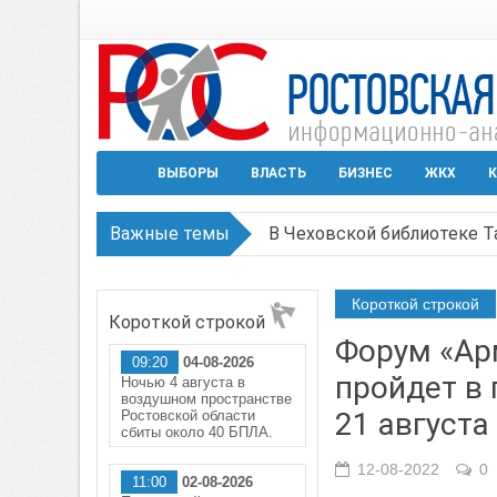
ВЫБОРЫ
ВЛАСТЬ
БИЗНЕС
ЖКХ
К
Важные темы
В Чеховской библиотеке Т
В Ростове задержан подоз
Короткой строкой
Короткой строкой
Среди детей, ставших жер
Форум «Ар
09:20
04-08-2026
Около 150 беспилотников 
пройдет в 
Ночью 4 августа в
воздушном пространстве
В Гуково пострадала женщ
21 августа
Ростовской области
сбиты около 40 БПЛА.
12-08-2022
0
11:00
02-08-2026