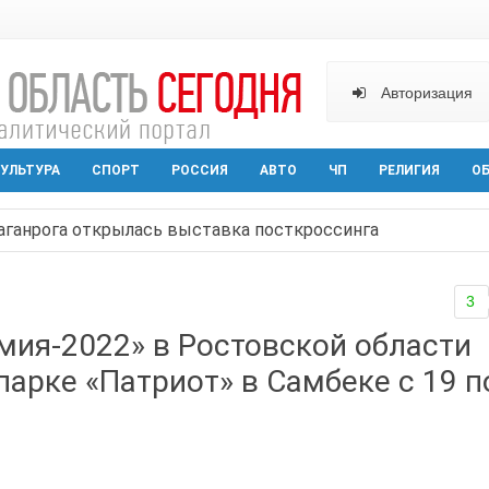
Авторизация
УЛЬТУРА
СПОРТ
РОССИЯ
АВТО
ЧП
РЕЛИГИЯ
О
аганрога открылась выставка посткроссинга
реваемый в ночном поджоге — сгорела АЗС и около двух
3
твами вражеской атаки в Геленжике, два малыша из Шах
мия-2022» в Ростовской области
прошедшей ночью атаковали три города и семь районов 
парке «Патриот» в Самбеке с 19 п
ина, повреждены дома в в Батайске, загорелась лесополо