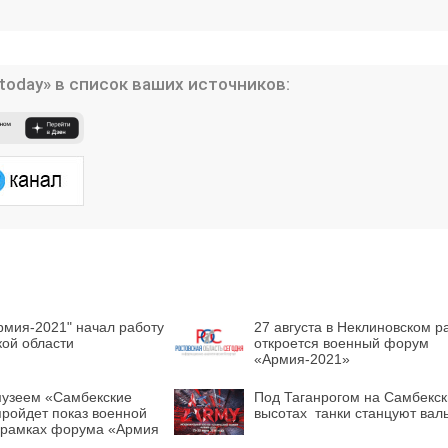
today» в список ваших источников:
рмия-2021" начал работу
27 августа в Неклиновском р
кой области
откроется военный форум
«Армия-2021»
музеем «Самбекские
Под Таганрогом на Самбекск
пройдет показ военной
высотах танки станцуют вал
в рамках форума «Армия