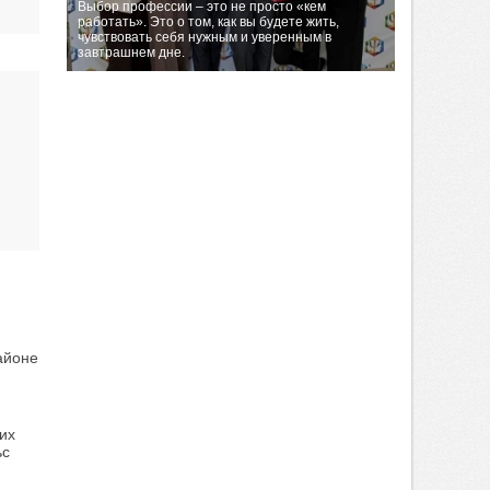
Выбор профессии – это не просто «кем
работать». Это о том, как вы будете жить,
чувствовать себя нужным и уверенным в
завтрашнем дне.
айоне
их
ьс