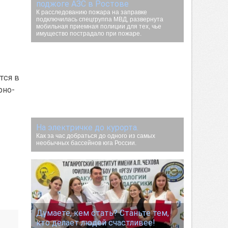
поджоге АЗС в Ростове
К расследованию пожара на заправке
подключилась спецгруппа МВД, развернута
мобильная приемная полиции для тех, чье
имущество пострадало при пожаре.
тся в
рно-
На электричке до курорта.
Как за час добраться до одного из самых
необычных бассейнов юга России.
Думаете, кем стать? Станьте тем,
кто делает людей счастливее!