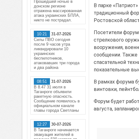
Прошедшей ночью в
В парке «Патриот»
донском регионе
отражена массированная
традиционный фор
атака украинских БПЛА,
Ростовской област
никто не пострадал.
Посетители форума
10:21
31-07-2026
стрелкового оружи
Силы ПВО сегодня
после 9 часов утра
вооружения, военн
ликвидировали 10
украинских
сообщении. Также 
беспилотников,
спасательной техн
атаковавших три города
и два района
показательные выс
В рамках форума б
08:51
31-07-2026
В 8.47 31 июля в
винтовки, пейнтбол
Таганроге объявили
ракетную опасность.
Форум будет работа
Сообщение появилось в
официальном канале
августа, запланир
главы города Светланы
12:27
30-07-2026
В Таганроге начинается
эвакуация жителей в