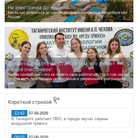
На электричке до курорта.
Как за час добраться до одного из самых необычных бассейнов юга
России.
Думаете, кем стать? Станьте тем, кто делает
людей счастливее!
Выбор профессии – это не просто «кем работать». Это о том, как вы
будете жить, чувствовать себя нужным и уверенным в завтрашнем
дне.
Короткой строкой
13:42
07-08-2026
В Таганроге работает ПВО, в городе звучат сирены
воздушной тревоги.
09:03
07-08-2026