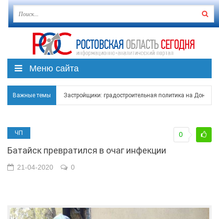
Меню сайта
Застройщики: градостроительная политика на Дону ста
Важные темы
Режим ЧС регионального характера начал действовать в
В Чеховской библиотеке Таганрога открылась выставка
ЧП
0
В Ростове задержан подозреваемый в ночном поджоге
Батайск превратился в очаг инфекции
Среди детей, ставших жертвами вражеской атаки в Гел
21-04-2020
0