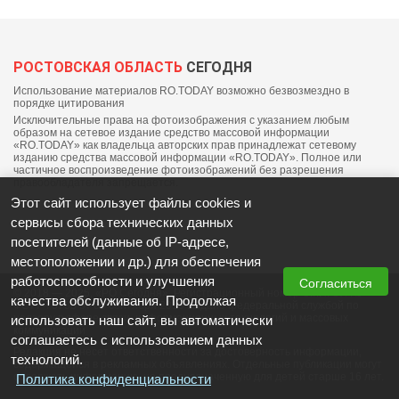
РОСТОВСКАЯ ОБЛАСТЬ
СЕГОДНЯ
Использование материалов RO.TODAY возможно безвозмездно в
порядке цитирования
Исключительные права на фотоизображения с указанием любым
образом на сетевое издание средство массовой информации
«RO.TODAY» как владельца авторских прав принадлежат сетевому
изданию средства массовой информации «RO.TODAY». Полное или
частичное воспроизведение фотоизображений без разрешения
правообладателя запрещается.
Этот сайт использует файлы cookies и
сервисы сбора технических данных
посетителей (данные об IP-адресе,
местоположении и др.) для обеспечения
работоспособности и улучшения
Согласиться
© 2018 — 2025, «РО Сегодня». Регистрационный номер СМИ: ЭЛ №
качества обслуживания. Продолжая
ФС77-76703 от 06 сентября 2019 выдано федеральной службой по
надзору в сфере связи, информационных технологий и массовых
использовать наш сайт, вы автоматически
коммуникаций
соглашаетесь с использованием данных
Редакция не несет ответственности за достоверность информации,
технологий.
содержащейся в рекламных объявлениях. Отдельные публикации могут
содержать информацию, не предназначенную для детей старше 16 лет.
Политика конфиденциальности