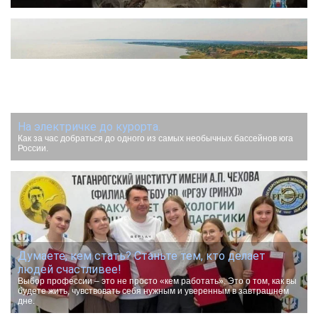
На электричке до курорта.
Как за час добраться до одного из самых необычных бассейнов юга
России.
Думаете, кем стать? Станьте тем, кто делает
людей счастливее!
Выбор профессии – это не просто «кем работать». Это о том, как вы
будете жить, чувствовать себя нужным и уверенным в завтрашнем
дне.