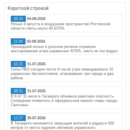
Короткой строкой
09:20
04-08-2026
Ночью 4 августа в воздушном пространстве Ростовской
области сбиты около 40 БПЛА.
11:00
02-08-2026
Прошедшей ночью в донском регионе отражена
массированная атака украинских БПЛА, никто не пострадал.
10:21
31-07-2026
Силы ПВО сегодня после 9 часов утра ликвидировали 10
украинских беспилотников, атаковавших три города и два
района
08:51
31-07-2026
В 8.47 31 июля в Таганроге объявили ракетную опасность.
Сообщение появилось в официальном канале главы города
Светланы
12:27
30-07-2026
В Таганроге начинается эвакуация жителей в радиусе 500
метров от места падения обломков украинского