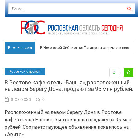
Важные темы
В Чеховской библиотеке Таганрога открылась выставка
В Ростове задержан подозреваемый в ночном поджоге
Короткой строкой
0
Среди детей, ставших жертвами вражеской атаки в Гел
В Ростове кафе-отель «Башня», расположенный
Около 150 беспилотников прошедшей ночью атаковали 
на левом берегу Дона, продают за 95 млн рублей.
В Гуково пострадала женщина, повреждены дома в в Ба
6-02-2023
0
Расположенный на левом берегу Дона в Ростове
кафе-отель «Башня» выставлен на продажу за 95 млн
рублей. Соответствующее объявление появилось на
«Авито».