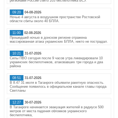
регионами России сбито 203 беспилотника ВСУ.
09:20
04-08-2026
Ночью 4 августа в воздушном пространстве Ростовской
области сбиты около 40 БПЛА.
11:00
02-08-2026
Прошедшей ночью в донском регионе отражена
массированная атака украинских БПЛА, никто не пострадал.
10:21
31-07-2026
Силы ПВО сегодня после 9 часов утра ликвидировали 10
украинских беспилотников, атаковавших три города и два
района
08:51
31-07-2026
В 8.47 31 июля в Таганроге объявили ракетную опасность.
Сообщение появилось в официальном канале главы города
Светланы
12:27
30-07-2026
В Таганроге начинается эвакуация жителей в радиусе 500
метров от места падения обломков украинского
беспилотника,