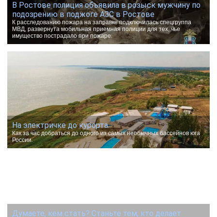
В Ростове полиция объявила в розыск мужчину по
подозрению в поджоге АЗС в Ростове
К расследованию пожара на заправке подключилась спецгруппа
МВД, развернута мобильная приемная полиции для тех, чье
имущество пострадало при пожаре.
На электричке до курорта.
Как за час добраться до одного из самых необычных бассейнов юга
России.
Думаете, кем стать? Станьте тем, кто делает