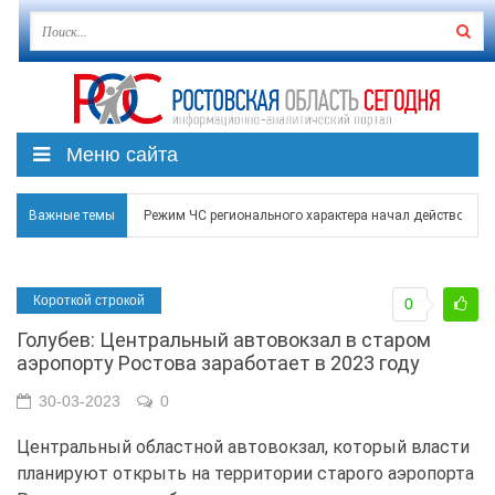
Меню сайта
Важные темы
Режим ЧС регионального характера начал действовать в
В Чеховской библиотеке Таганрога открылась выставка
Короткой строкой
0
В Ростове задержан подозреваемый в ночном поджоге
Голубев: Центральный автовокзал в старом
Среди детей, ставших жертвами вражеской атаки в Гел
аэропорту Ростова заработает в 2023 году
Около 150 беспилотников прошедшей ночью атаковали 
30-03-2023
0
Центральный областной автовокзал, который власти
планируют открыть на территории старого аэропорта