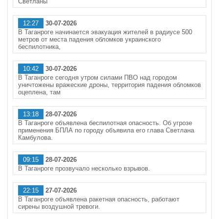
Светланы
12:27
30-07-2026
В Таганроге начинается эвакуация жителей в радиусе 500
метров от места падения обломков украинского
беспилотника,
10:42
30-07-2026
В Таганроге сегодня утром силами ПВО над городом
уничтожены вражеские дроны, территория падения обломков
оцеплена, там
13:18
28-07-2026
В Таганроге объявлена беспилотная опасность. Об угрозе
применения БПЛА по городу объявила его глава Светлана
Камбулова.
09:15
28-07-2026
В Таганроге прозвучало несколько взрывов.
22:15
27-07-2026
В Таганроге объявлена ракетная опасность, работают
сирены воздушной тревоги.