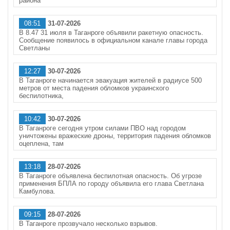
района
08:51
31-07-2026
В 8.47 31 июля в Таганроге объявили ракетную опасность.
Сообщение появилось в официальном канале главы города
Светланы
12:27
30-07-2026
В Таганроге начинается эвакуация жителей в радиусе 500
метров от места падения обломков украинского
беспилотника,
10:42
30-07-2026
В Таганроге сегодня утром силами ПВО над городом
уничтожены вражеские дроны, территория падения обломков
оцеплена, там
13:18
28-07-2026
В Таганроге объявлена беспилотная опасность. Об угрозе
применения БПЛА по городу объявила его глава Светлана
Камбулова.
09:15
28-07-2026
В Таганроге прозвучало несколько взрывов.