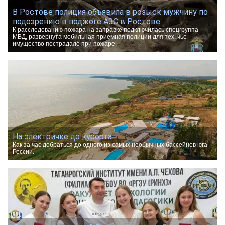
В Ростове полиция объявила в розыск мужчину по
подозрению в поджоге АЗС в Ростове
К расследованию пожара на заправке подключилась спецгруппа
МВД, развернута мобильная приемная полиции для тех, чье
имущество пострадало при пожаре.
На электричке до курорта.
Как за час добраться до одного из самых необычных бассейнов юга
России.