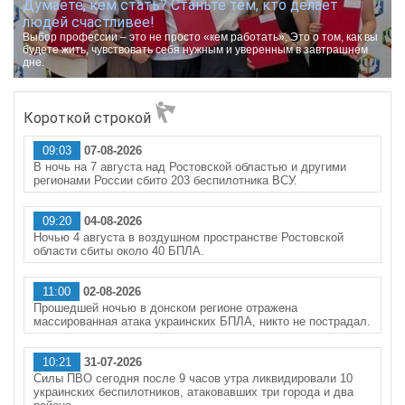
Думаете, кем стать? Станьте тем, кто делает
людей счастливее!
Выбор профессии – это не просто «кем работать». Это о том, как вы
будете жить, чувствовать себя нужным и уверенным в завтрашнем
дне.
Короткой строкой
09:03
07-08-2026
В ночь на 7 августа над Ростовской областью и другими
регионами России сбито 203 беспилотника ВСУ.
09:20
04-08-2026
Ночью 4 августа в воздушном пространстве Ростовской
области сбиты около 40 БПЛА.
11:00
02-08-2026
Прошедшей ночью в донском регионе отражена
массированная атака украинских БПЛА, никто не пострадал.
10:21
31-07-2026
Силы ПВО сегодня после 9 часов утра ликвидировали 10
украинских беспилотников, атаковавших три города и два