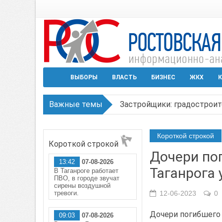
ВЫБОРЫ
ВЛАСТЬ
БИЗНЕС
ЖКХ
К
Важные темы
Застройщики: градостроит
Режим ЧС регионального х
Короткой строкой
Короткой строкой
В Чеховской библиотеке Т
Дочери по
13:42
07-08-2026
В Ростове задержан подоз
Таганрога
В Таганроге работает
ПВО, в городе звучат
Среди детей, ставших жер
сирены воздушной
тревоги.
12-06-2023
0
Дочери погибшего
09:03
07-08-2026