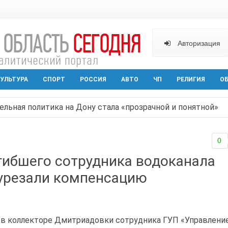
Авторизация
УЛЬТУРА
СПОРТ
РОССИЯ
АВТО
ЧП
РЕЛИГИЯ
О
ельная политика на Дону стала «прозрачной и понятной»
арактера начал действовать в Ростовской области с вече
0
аганрога открылась выставка посткроссинга
гибшего сотрудника водоканала
реваемый в ночном поджоге — сгорела АЗС и около двух
 урезали компенсацию
твами вражеской атаки в Геленжике, два малыша из Шах
 в коллекторе Дмитриадовки сотрудника ГУП «Управлени