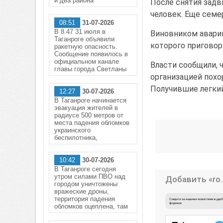
и два района
После снятия задв
человек. Еще семе
08:51
31-07-2026
В 8.47 31 июля в
Виновником аварии
Таганроге объявили
которого приговор
ракетную опасность.
Сообщение появилось в
официальном канале
Власти сообщили, 
главы города Светланы
организацией похор
Получившие легкий
12:27
30-07-2026
В Таганроге начинается
эвакуация жителей в
радиусе 500 метров от
места падения обломков
украинского
беспилотника,
10:42
30-07-2026
В Таганроге сегодня
утром силами ПВО над
Добавить «ro.
городом уничтожены
вражеские дроны,
территория падения
обломков оцеплена, там