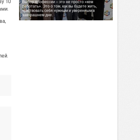
зу 10
Выбор профессии – это не просто «кем
работать». Это о том, как вы будете жить,
ами.
чувствовать себя нужным и уверенным в
завтрашнем дне.
ва,
лей.