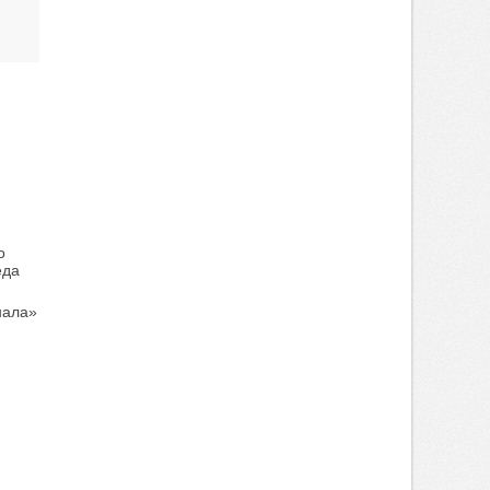
о
еда
нала»