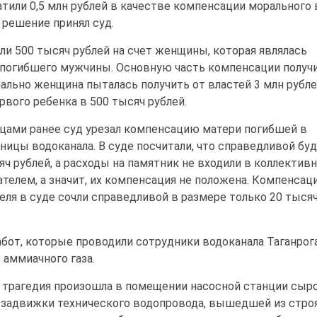
атили 0,5 млн рублей в качестве компенсации морального 
решение принял суд.
ли 500 тысяч рублей на счет женщины, которая являлась
погибшего мужчины. Основную часть компенсации получ
чально женщина пыталась получить от властей 3 млн рубле
рвого ребенка в 500 тысяч рублей.
цами ранее суд урезал компенсацию матери погибшей в
ницы водоканала. В суде посчитали, что справедливой бу
яч рублей, а расходы на памятник не входили в коллектив
ателем, а значит, их компенсация не положена. Компенсац
еля в суде сочли справедливой в размере только 20 тыся
абот, которые проводили сотрудники водоканала Таганрога
аммиачного газа.
, трагедия произошла в помещении насосной станции сыр
 задвижки технического водопровода, вышедшей из строя