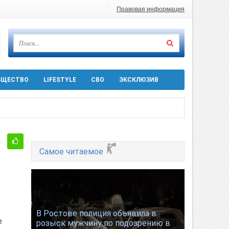
Правовая информация
БЩЕСТВО
LIFESTYLE
СВО
ЭКСКЛЮЗИВ
ра 5 августа
Самое читаемое
 десятков машин
т
В Ростове полиция объявила в
е
розыск мужчину по подозрению в