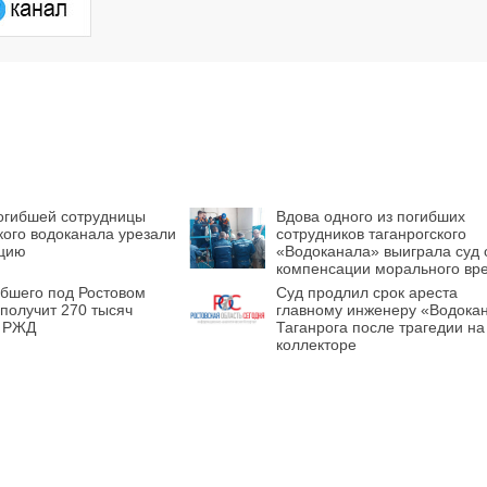
огибшей сотрудницы
Вдова одного из погибших
кого водоканала урезали
сотрудников таганрогского
цию
«Водоканала» выиграла суд 
компенсации морального вр
ибшего под Ростовом
Суд продлил срок ареста
получит 270 тысяч
главному инженеру «Водока
т РЖД
Таганрога после трагедии на
коллекторе