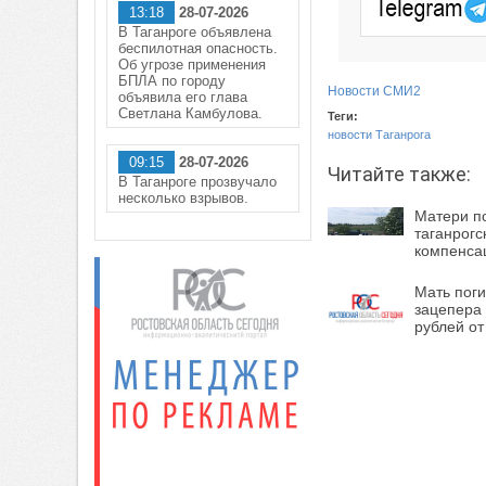
13:18
28-07-2026
В Таганроге объявлена
беспилотная опасность.
Об угрозе применения
БПЛА по городу
Новости СМИ2
объявила его глава
Светлана Камбулова.
Теги:
новости Таганрога
09:15
28-07-2026
Читайте также:
В Таганроге прозвучало
несколько взрывов.
Матери п
таганрогс
компенса
Мать пог
зацепера 
рублей о