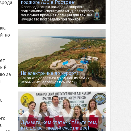
поджоге АЗС в Ростове
вреда.
К расследованию пожара на заправке
подключилась спецгруппа МВД, развернута
мобильная приемная полиции для тех, чье
имущество пострадало при пожаре.
ила
й, но
дет
ный
На электричке до курорта.
ию за
Как за час добраться до одного из самых
ч
необычных бассейнов юга России.
,
ого
Думаете, кем стать? Станьте тем,
.
кто делает людей счастливее!