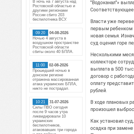
В ночь на 7 августа над
"Водоканал"» выпл
Ростовской областью и
Соответствующее 
другими регионами
России сбито 203
беспилотника ВСУ.
Власти уже переве
первым ребенком 
09:20
04-08-2026
новая семья. Изна
Ночью 4 августа в
суд оценил горе пе
воздушном пространстве
Ростовской области
сбиты около 40 БПЛА.
Несколькими меся
коллекторе сотруд
11:00
02-08-2026
выплата в 500 тыс
Прошедшей ночью в
донском регионе
договор с работод
отражена массированная
оплату представит
атака украинских БПЛА,
никто не пострадал.
рублей.
В ходе плановых р
10:21
31-07-2026
Силы ПВО сегодня
произошел выброс 
после 9 часов утра
ликвидировали 10
Как установил суд
украинских
беспилотников,
осадка при замене
атаковавших три города