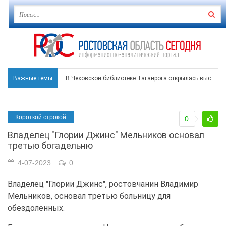
Важные темы
В Чеховской библиотеке Таганрога открылась выставка
В Ростове задержан подозреваемый в ночном поджоге
Короткой строкой
0
Среди детей, ставших жертвами вражеской атаки в Гел
Владелец "Глории Джинс" Мельников основал
Около 150 беспилотников прошедшей ночью атаковали 
третью богадельню
В Гуково пострадала женщина, повреждены дома в в Ба
4-07-2023
0
Владелец "Глории Джинс", ростовчанин Владимир
Мельников, основал третью больницу для
обездоленных.