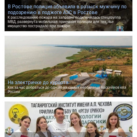
В Ростове полиция объявила в розыск мужчину по
подозрению в поджоге АЗС в Ростове
К расследованию пожара на заправке подключилась спецгруппа
МВД, развернута мобильная приемная полиции для тех, чье
имущество пострадало при пожаре.
На электричке до курорта.
Как за час добраться до одного из самых необычных бассейнов юга
России.