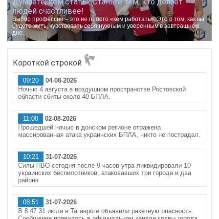
Думаете, кем стать? Станьте тем, кто делает
людей счастливее!
Выбор профессии – это не просто «кем работать». Это о том, как вы
будете жить, чувствовать себя нужным и уверенным в завтрашнем
дне.
Короткой строкой
09:20
04-08-2026
Ночью 4 августа в воздушном пространстве Ростовской
области сбиты около 40 БПЛА.
11:00
02-08-2026
Прошедшей ночью в донском регионе отражена
массированная атака украинских БПЛА, никто не пострадал.
10:21
31-07-2026
Силы ПВО сегодня после 9 часов утра ликвидировали 10
украинских беспилотников, атаковавших три города и два
района
08:51
31-07-2026
В 8.47 31 июля в Таганроге объявили ракетную опасность.
Сообщение появилось в официальном канале главы города