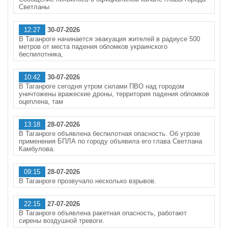
Светланы
12:27
30-07-2026
В Таганроге начинается эвакуация жителей в радиусе 500
метров от места падения обломков украинского
беспилотника,
10:42
30-07-2026
В Таганроге сегодня утром силами ПВО над городом
уничтожены вражеские дроны, территория падения обломков
оцеплена, там
13:18
28-07-2026
В Таганроге объявлена беспилотная опасность. Об угрозе
применения БПЛА по городу объявила его глава Светлана
Камбулова.
09:15
28-07-2026
В Таганроге прозвучало несколько взрывов.
22:15
27-07-2026
В Таганроге объявлена ракетная опасность, работают
сирены воздушной тревоги.