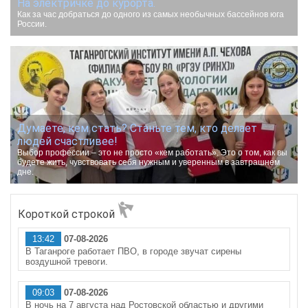
На электричке до курорта.
Как за час добраться до одного из самых необычных бассейнов юга
России.
Думаете, кем стать? Станьте тем, кто делает
людей счастливее!
Выбор профессии – это не просто «кем работать». Это о том, как вы
будете жить, чувствовать себя нужным и уверенным в завтрашнем
дне.
Короткой строкой
13:42
07-08-2026
В Таганроге работает ПВО, в городе звучат сирены
воздушной тревоги.
09:03
07-08-2026
В ночь на 7 августа над Ростовской областью и другими