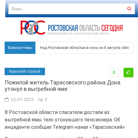
Важные темы
Над Ростовской областью в ночь на 8 августа сбито бо
Застройщики: градостроительная политика на Дону ста
Короткой строкой
0
Режим ЧС регионального характера начал действовать в
Пожилой житель Тарасовского района Дона
В Чеховской библиотеке Таганрога открылась выставка
утонул в выгребной яме
В Ростове задержан подозреваемый в ночном поджоге
23-07-2023
0
В Ростовской области спасатели достали из
выгребной ямы тело утонувшего пенсионера. Об
инциденте сообщил Telegram-канал «Тарасовский».