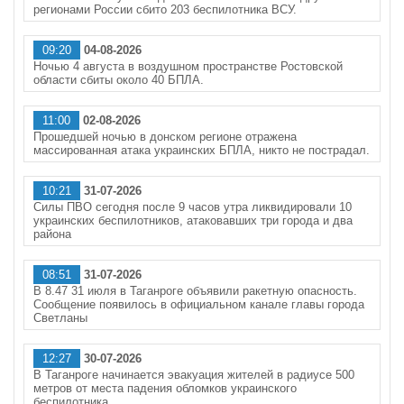
регионами России сбито 203 беспилотника ВСУ.
09:20
04-08-2026
Ночью 4 августа в воздушном пространстве Ростовской
области сбиты около 40 БПЛА.
11:00
02-08-2026
Прошедшей ночью в донском регионе отражена
массированная атака украинских БПЛА, никто не пострадал.
10:21
31-07-2026
Силы ПВО сегодня после 9 часов утра ликвидировали 10
украинских беспилотников, атаковавших три города и два
района
08:51
31-07-2026
В 8.47 31 июля в Таганроге объявили ракетную опасность.
Сообщение появилось в официальном канале главы города
Светланы
12:27
30-07-2026
В Таганроге начинается эвакуация жителей в радиусе 500
метров от места падения обломков украинского
беспилотника,