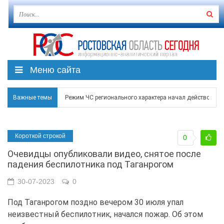
Меню сайта
Важные темы
Режим ЧС регионального характера начал действовать в
В Чеховской библиотеке Таганрога открылась выставка
Короткой строкой
0
В Ростове задержан подозреваемый в ночном поджоге
Очевидцы опубликовали видео, снятое после
Над Ростовской областью в ночь на 8 августа сбито бо
падения беспилотника под Таганрогом
Застройщики: градостроительная политика на Дону ста
30-07-2023
0
Под Таганрогом поздно вечером 30 июля упал
неизвестный беспилотник, начался пожар. Об этом