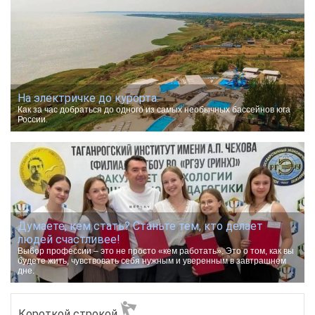
На электричке до курорта.
Как за час добраться до одного из самых необычных бассейнов юга
России.
Думаете, кем стать? Станьте тем, кто делает
людей счастливее!
Выбор профессии – это не просто «кем работать». Это о том, как вы
будете жить, чувствовать себя нужным и уверенным в завтрашнем
дне.
Короткой строкой