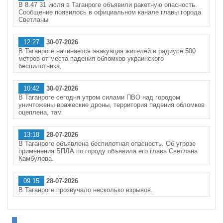
В 8.47 31 июля в Таганроге объявили ракетную опасность.
Сообщение появилось в официальном канале главы города
Светланы
12:27
30-07-2026
В Таганроге начинается эвакуация жителей в радиусе 500
метров от места падения обломков украинского
беспилотника,
10:42
30-07-2026
В Таганроге сегодня утром силами ПВО над городом
уничтожены вражеские дроны, территория падения обломков
оцеплена, там
13:18
28-07-2026
В Таганроге объявлена беспилотная опасность. Об угрозе
применения БПЛА по городу объявила его глава Светлана
Камбулова.
09:15
28-07-2026
В Таганроге прозвучало несколько взрывов.