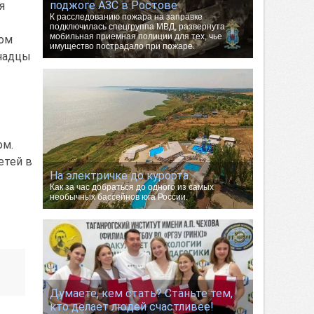
поджоге АЗС в Ростове
я
К расследованию пожара на заправке
подключилась спецгруппа МВД, развернута
мобильная приемная полиции для тех, чье
дом
имущество пострадало при пожаре.
очадцы
ом.
етей в
На электричке до курорта.
Как за час добраться до одного из самых
необычных бассейнов юга России.
Думаете, кем стать? Станьте тем,
кто делает людей счастливее!