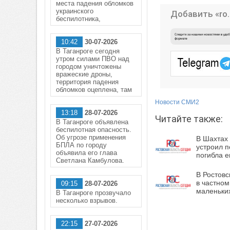
места падения обломков
украинского
Добавить «ro.
беспилотника,
10:42
30-07-2026
В Таганроге сегодня
утром силами ПВО над
городом уничтожены
вражеские дроны,
территория падения
обломков оцеплена, там
Новости СМИ2
13:18
28-07-2026
Читайте также:
В Таганроге объявлена
беспилотная опасность.
Об угрозе применения
В Шахтах
БПЛА по городу
устроил п
объявила его глава
погибла е
Светлана Камбулова.
В Ростовс
в частном
09:15
28-07-2026
маленьки
В Таганроге прозвучало
несколько взрывов.
22:15
27-07-2026