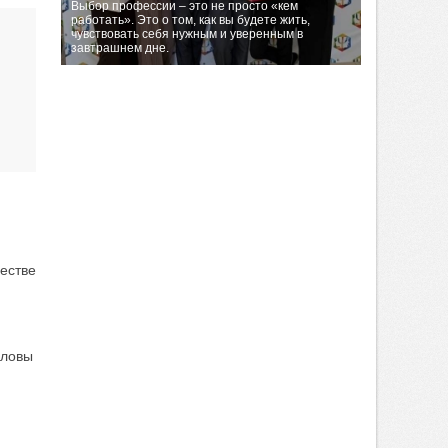
Выбор профессии – это не просто «кем
работать». Это о том, как вы будете жить,
чувствовать себя нужным и уверенным в
завтрашнем дне.
естве
оловы