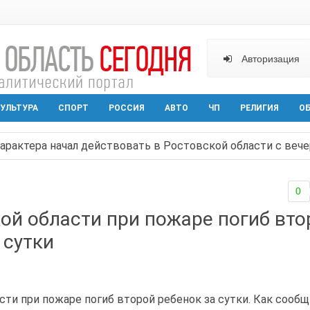
Авторизация
УЛЬТУРА
СПОРТ
РОССИЯ
АВТО
ЧП
РЕЛИГИЯ
О
арактера начал действовать в Ростовской области с вече
аганрога открылась выставка посткроссинга
0
реваемый в ночном поджоге — сгорела АЗС и около двух
ой области при пожаре погиб вто
твами вражеской атаки в Геленжике, два малыша из Шах
 сутки
прошедшей ночью атаковали три города и семь районов 
сти при пожаре погиб второй ребенок за сутки. Как сообщ