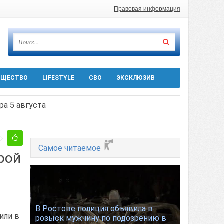
Правовая информация
БЩЕСТВО
LIFESTYLE
СВО
ЭКСКЛЮЗИВ
ра 5 августа
 десятков машин
Самое читаемое
рой
т
Ростовской области
В Ростове полиция объявила в
или в
розыск мужчину по подозрению в