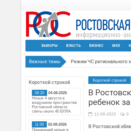
ВЫБОРЫ
ВЛАСТЬ
БИЗНЕС
ЖКХ
К
Важные темы
Режим ЧС регионального х
В Чеховской библиотеке Т
Короткой строкой
Короткой строкой
В Ростове задержан подоз
В Ростовск
09:20
04-08-2026
Среди детей, ставших жер
Ночью 4 августа в
ребенок за
воздушном пространстве
Ростовской области
Около 150 беспилотников 
сбиты около 40 БПЛА.
12-09-2023
0
11:00
02-08-2026
В Ростовской обла
Прошедшей ночью в