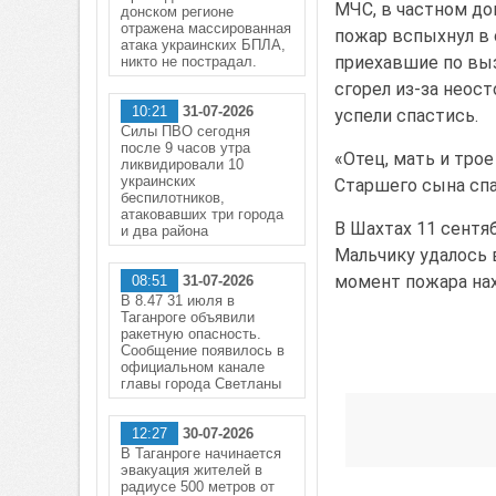
МЧС, в частном до
донском регионе
отражена массированная
пожар вспыхнул в 
атака украинских БПЛА,
приехавшие по выз
никто не пострадал.
сгорел из-за неос
10:21
31-07-2026
успели спастись.
Силы ПВО сегодня
после 9 часов утра
«Отец, мать и трое
ликвидировали 10
украинских
Старшего сына спа
беспилотников,
атаковавших три города
В Шахтах 11 сентя
и два района
Мальчику удалось в
момент пожара нах
08:51
31-07-2026
В 8.47 31 июля в
Таганроге объявили
ракетную опасность.
Сообщение появилось в
официальном канале
главы города Светланы
12:27
30-07-2026
В Таганроге начинается
эвакуация жителей в
радиусе 500 метров от