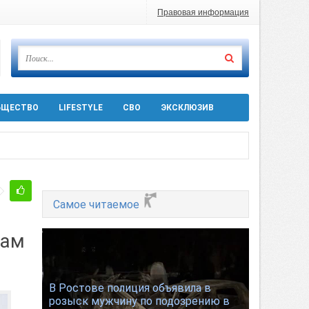
Правовая информация
БЩЕСТВО
LIFESTYLE
СВО
ЭКСКЛЮЗИВ
ра 5 августа
Самое читаемое
нам
 десятков машин
В Ростове полиция объявила в
розыск мужчину по подозрению в