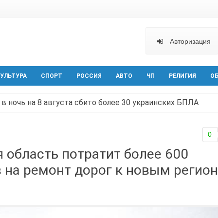
Авторизация
УЛЬТУРА
СПОРТ
РОССИЯ
АВТО
ЧП
РЕЛИГИЯ
О
в ночь на 8 августа сбито более 30 украинских БПЛА
ельная политика на Дону стала «прозрачной и понятной»
0
арактера начал действовать в Ростовской области с вече
 область потратит более 600
аганрога открылась выставка посткроссинга
 на ремонт дорог к новым регио
реваемый в ночном поджоге — сгорела АЗС и около двух