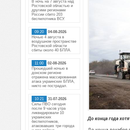
В ночь на 7 августа над
Ростовской областью и
другими регионами
России сбито 203
беспилотника ВСУ.
09:20
04-08-2026
Ночью 4 августа в
воздушном пространстве
Ростовской области
сбиты около 40 БПЛА.
11:00
02-08-2026
Прошедшей ночью в
донском регионе
отражена массированная
атака украинских БПЛА,
никто не пострадал.
10:21
31-07-2026
Силы ПВО сегодня
после 9 часов утра
ликвидировали 10
украинских
До конца года хотя
беспилотников,
атаковавших три города
До конца декабря 