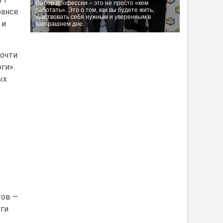
Выбор профессии – это не просто «кем
работать». Это о том, как вы будете жить,
рансе
чувствовать себя нужным и уверенным в
 и
завтрашнем дне.
почти
ги».
ых
,
тов —
оги