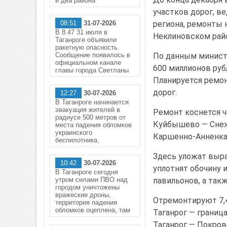
и два района
участков дорог, в
08:51
31-07-2026
региона, ремонты
В 8.47 31 июля в
Неклиновском райо
Таганроге объявили
ракетную опасность.
Сообщение появилось в
По данным министе
официальном канале
600 миллионов руб
главы города Светланы
Планируется ремо
дорог.
12:27
30-07-2026
В Таганроге начинается
эвакуация жителей в
Ремонт коснется ч
радиусе 500 метров от
Куйбышево — Снеж
места падения обломков
украинского
Каршенно-Анненка
беспилотника,
Здесь уложат выр
10:42
30-07-2026
уплотнят обочину 
В Таганроге сегодня
утром силами ПВО над
павильонов, а так
городом уничтожены
вражеские дроны,
Отремонтируют 7,4
территория падения
обломков оцеплена, там
Таганрог — границ
Таганрог — Покров