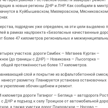
едущих в новые регионы ДНР и ЛНР. Как сообщили в минт
 начнутся в Куйбышевском, Миллеровском, Мясниковском
нах.
рства, подрядчик уже определен, на эти цели выделено 
лей в рамках нацпроекта «Безопасные качественные доро
нт более 47 километров региональных и межмуниципальн
етырех участков: дороги Самбек — Матвеев Курган —
ное (до границы с ДНР) — Новиковка — Лысогорка —
 общей протяжённостью более 17 километров.
авнивающий слой и покрытие из асфальтобетонной смеси
и нанесут разметку. Планируется установка остановочных
же укрепление обочин щебнем и ремонт.
 километра дороги Таганрог — Беглица — автодорога Рос
а с ДНР и подъезд к селу Троицкое от автомобильной дор
ское, а также участки дорог Покровское — Носово —