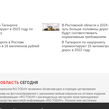
в Таганроге
В Ростовской области к 2024 
руют в 2023 году по
чуть больше половины дорог
ту
будут соответствовать
нормативным требованиям
роги в Ростове
В Таганроге по нацпроекту
 в 16 миллионов рублей
отремонтируют 15 километр
дорог в 2022 году
 ОБЛАСТЬ
СЕГОДНЯ
ериалов RO.TODAY возможно безвозмездно в порядке цитирования
ава на фотоизображения с указанием любым образом на сетевое издание
 информации «RO.TODAY» как владельца авторских прав принадлежат
средства массовой информации «RO.TODAY». Полное или частичное
фотоизображений без разрешения правообладателя запрещается.