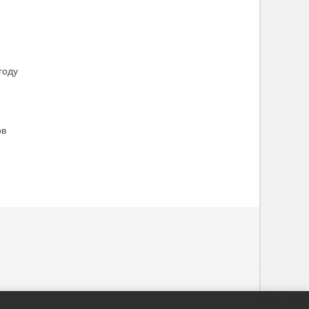
году
ов