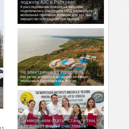
поджоге АЗС в Ростове
К расследованию пожара на заправке
подключилась спецгруппа МВД, развернута
мобильная приемная полиции для тех, чье
имущество пострадало при пожаре.
На электричке до курорта.
Как за час добраться до одного из самых
необычных бассейнов юга России.
Думаете, кем стать? Станьте тем,
кто делает людей счастливее!
11