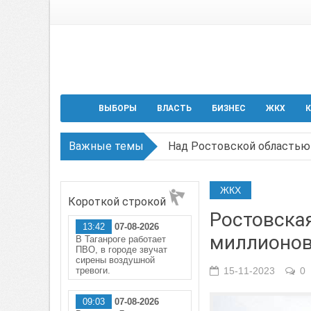
ВЫБОРЫ
ВЛАСТЬ
БИЗНЕС
ЖКХ
К
Важные темы
Над Ростовской областью 
Застройщики: градостроит
ЖКХ
Короткой строкой
Режим ЧС регионального х
Ростовская
13:42
07-08-2026
В Чеховской библиотеке Т
миллионов
В Таганроге работает
ПВО, в городе звучат
В Ростове задержан подоз
сирены воздушной
тревоги.
15-11-2023
0
09:03
07-08-2026