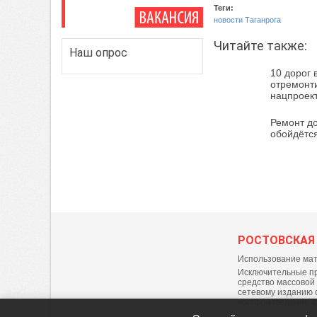
Теги:
новости Таганрога
Читайте также:
Наш опрос
10 дорог 
отремонти
нацпроек
Ремонт до
обойдётся
РОСТОВСКАЯ
Использование мат
Исключительные пр
средство массовой
сетевому изданию 
воспроизведение 