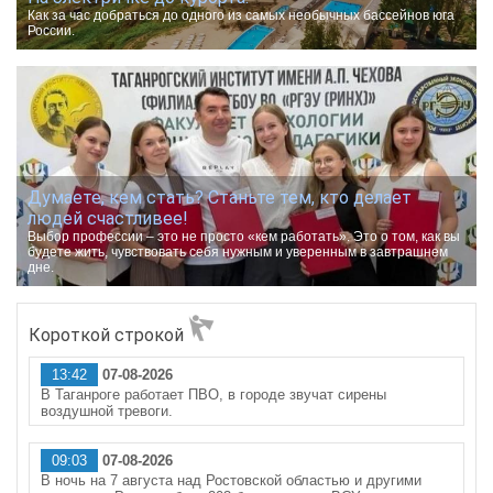
Как за час добраться до одного из самых необычных бассейнов юга
России.
Думаете, кем стать? Станьте тем, кто делает
людей счастливее!
Выбор профессии – это не просто «кем работать». Это о том, как вы
будете жить, чувствовать себя нужным и уверенным в завтрашнем
дне.
Короткой строкой
13:42
07-08-2026
В Таганроге работает ПВО, в городе звучат сирены
воздушной тревоги.
09:03
07-08-2026
В ночь на 7 августа над Ростовской областью и другими