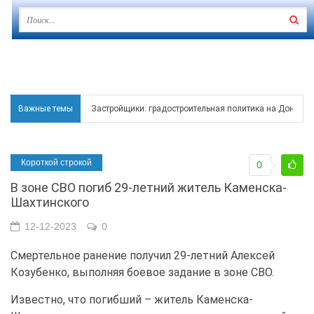
Важные темы
Застройщики: градостроительная политика на Дону ста
Режим ЧС регионального характера начал действовать в
Короткой строкой
0
В Чеховской библиотеке Таганрога открылась выставка
В зоне СВО погиб 29-летний житель Каменска-
В Ростове задержан подозреваемый в ночном поджоге
Шахтинского
Среди детей, ставших жертвами вражеской атаки в Гел
12-12-2023
0
Смертельное ранение получил 29-летний Алексей
Козубенко, выполняя боевое задание в зоне СВО.
Известно, что погибший – житель Каменска-