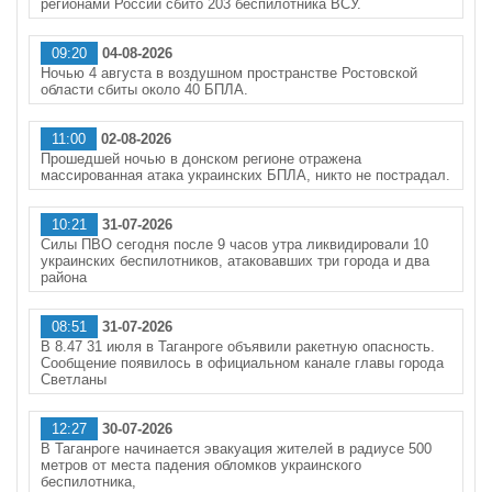
регионами России сбито 203 беспилотника ВСУ.
09:20
04-08-2026
Ночью 4 августа в воздушном пространстве Ростовской
области сбиты около 40 БПЛА.
11:00
02-08-2026
Прошедшей ночью в донском регионе отражена
массированная атака украинских БПЛА, никто не пострадал.
10:21
31-07-2026
Силы ПВО сегодня после 9 часов утра ликвидировали 10
украинских беспилотников, атаковавших три города и два
района
08:51
31-07-2026
В 8.47 31 июля в Таганроге объявили ракетную опасность.
Сообщение появилось в официальном канале главы города
Светланы
12:27
30-07-2026
В Таганроге начинается эвакуация жителей в радиусе 500
метров от места падения обломков украинского
беспилотника,