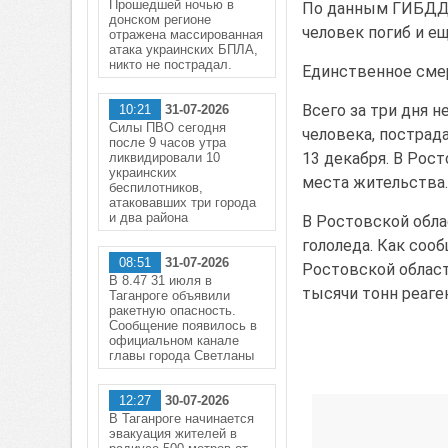
Прошедшей ночью в
По данным ГИБДД, 
донском регионе
человек погиб и е
отражена массированная
атака украинских БПЛА,
никто не пострадал.
Единственное сме
Всего за три дня 
10:21
31-07-2026
Силы ПВО сегодня
человека, пострада
после 9 часов утра
13 декабря. В Рос
ликвидировали 10
украинских
места жительства.
беспилотников,
атаковавших три города
и два района
В Ростовской обл
гололеда. Как соо
08:51
31-07-2026
Ростовской област
В 8.47 31 июля в
тысячи тонн реаге
Таганроге объявили
ракетную опасность.
Сообщение появилось в
официальном канале
главы города Светланы
12:27
30-07-2026
В Таганроге начинается
эвакуация жителей в