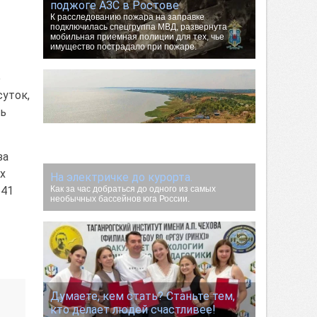
поджоге АЗС в Ростове
К расследованию пожара на заправке
подключилась спецгруппа МВД, развернута
мобильная приемная полиции для тех, чье
имущество пострадало при пожаре.
е
суток,
ть
за
х
На электричке до курорта.
641
Как за час добраться до одного из самых
необычных бассейнов юга России.
Думаете, кем стать? Станьте тем,
кто делает людей счастливее!