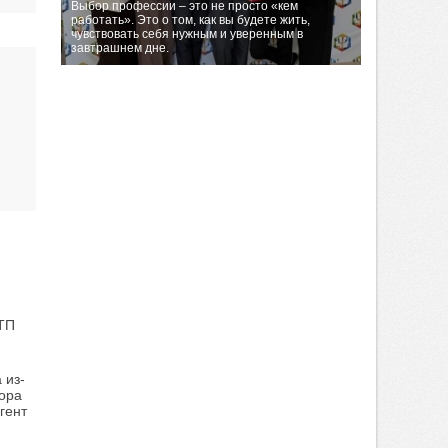
Выбор профессии – это не просто «кем
работать». Это о том, как вы будете жить,
чувствовать себя нужным и уверенным в
завтрашнем дне.
ТП
 из-
тора
гент