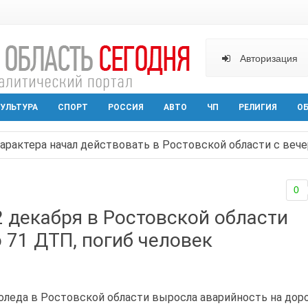
Авторизация
УЛЬТУРА
СПОРТ
РОССИЯ
АВТО
ЧП
РЕЛИГИЯ
О
арактера начал действовать в Ростовской области с вече
аганрога открылась выставка посткроссинга
0
реваемый в ночном поджоге — сгорела АЗС и около двух
2 декабря в Ростовской области
твами вражеской атаки в Геленжике, два малыша из Шах
 71 ДТП, погиб человек
прошедшей ночью атаковали три города и семь районов 
лоледа в Ростовской области выросла аварийность на доро