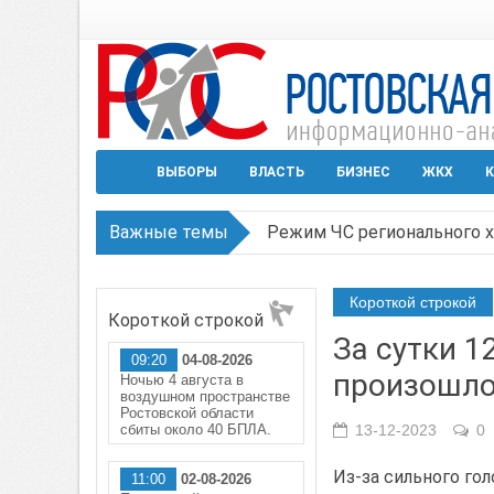
ВЫБОРЫ
ВЛАСТЬ
БИЗНЕС
ЖКХ
К
Важные темы
Режим ЧС регионального х
В Чеховской библиотеке Т
Короткой строкой
Короткой строкой
В Ростове задержан подоз
За сутки 1
09:20
04-08-2026
Среди детей, ставших жер
произошло
Ночью 4 августа в
воздушном пространстве
Около 150 беспилотников 
Ростовской области
сбиты около 40 БПЛА.
13-12-2023
0
Из-за сильного го
11:00
02-08-2026