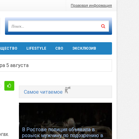
Правовая информация
БЩЕСТВО
LIFESTYLE
СВО
ЭКСКЛЮЗИВ
ра 5 августа
 десятков машин
Самое читаемое
т
Ростовской области
В Ростове полиция объявила в
гах.
розыск мужчину по подозрению в