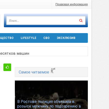
Правовая информация
БЩЕСТВО
LIFESTYLE
СВО
ЭКСКЛЮЗИВ
 десятков машин
т
Ростовской области
Самое читаемое
ра 5 августа
В Ростове полиция объявила в
розыск мужчину по подозрению в