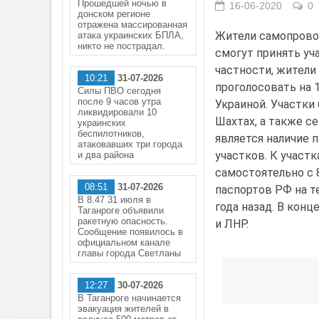
Прошедшей ночью в
16-06-2020
0
донском регионе
отражена массированная
Жители самопрово
атака украинских БПЛА,
никто не пострадал.
смогут принять уч
частности, жители
10:21
31-07-2026
проголосовать на 
Силы ПВО сегодня
после 9 часов утра
Украиной. Участки
ликвидировали 10
Шахтах, а также с
украинских
беспилотников,
является наличие 
атаковавших три города
участков. К участ
и два района
самостоятельно с 
08:51
31-07-2026
паспортов РФ на 
В 8.47 31 июля в
года назад. В конц
Таганроге объявили
ракетную опасность.
и ЛНР.
Сообщение появилось в
официальном канале
главы города Светланы
12:27
30-07-2026
В Таганроге начинается
эвакуация жителей в