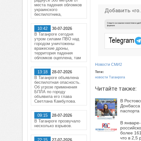
радиусе 500 метров от
места падения обломков
украинского
Добавить «ro.
беспилотника,
10:42
30-07-2026
В Таганроге сегодня
утром силами ПВО над
городом уничтожены
вражеские дроны,
территория падения
обломков оцеплена, там
Новости СМИ2
13:18
28-07-2026
Теги:
В Таганроге объявлена
новости Таганрога
беспилотная опасность.
Об угрозе применения
Читайте также:
БПЛА по городу
объявила его глава
В Ростовс
Светлана Камбулова.
Донбасса 
паспорта
09:15
28-07-2026
В Таганроге прозвучало
В январе-
несколько взрывов.
российско
более 161
что в 2,5
22:15
27-07-2026