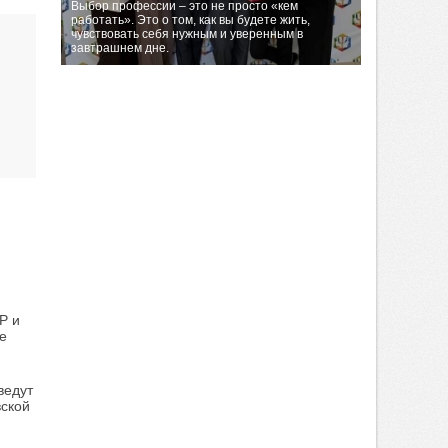
Выбор профессии – это не просто «кем
работать». Это о том, как вы будете жить,
чувствовать себя нужным и уверенным в
завтрашнем дне.
Р и
е
ведут
вской