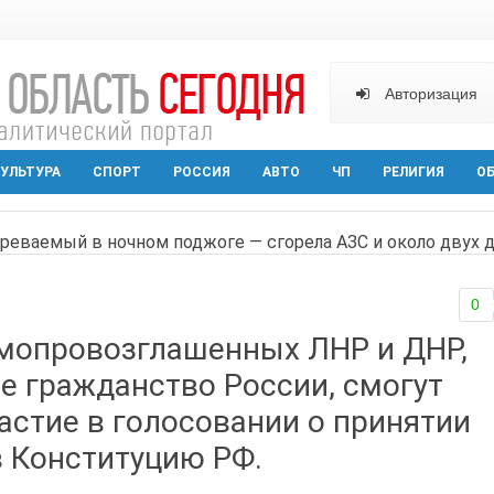
Авторизация
УЛЬТУРА
СПОРТ
РОССИЯ
АВТО
ЧП
РЕЛИГИЯ
О
реваемый в ночном поджоге — сгорела АЗС и около двух
твами вражеской атаки в Геленжике, два малыша из Шах
0
прошедшей ночью атаковали три города и семь районов 
мопровозглашенных ЛНР и ДНР,
арактера начал действовать в Ростовской области с вече
е гражданство России, смогут
аганрога открылась выставка посткроссинга
астие в голосовании о принятии
в Конституцию РФ.