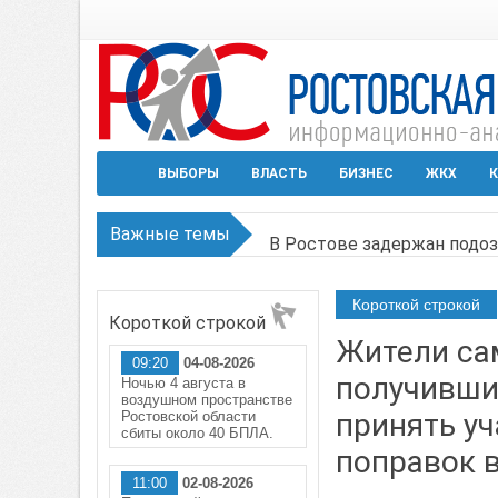
ВЫБОРЫ
ВЛАСТЬ
БИЗНЕС
ЖКХ
К
Важные темы
В Ростове задержан подоз
Среди детей, ставших жер
Короткой строкой
Короткой строкой
Около 150 беспилотников 
Жители са
09:20
04-08-2026
Режим ЧС регионального х
получивши
Ночью 4 августа в
воздушном пространстве
В Чеховской библиотеке Т
принять уч
Ростовской области
сбиты около 40 БПЛА.
поправок 
11:00
02-08-2026