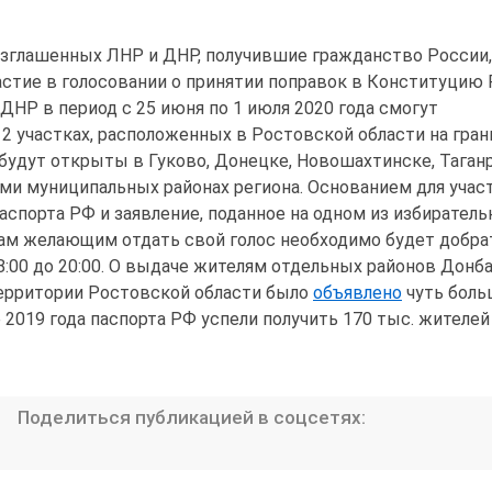
зглашенных ЛНР и ДНР, получившие гражданство России,
астие в голосовании о принятии поправок в Конституцию 
 ДНР в период с 25 июня по 1 июля 2020 года смогут
12 участках, расположенных в Ростовской области на гран
 будут открыты в Гуково, Донецке, Новошахтинске, Таганр
еми муниципальных районах региона. Основанием для учас
паспорта РФ и заявление, поданное на одном из избирател
кам желающим отдать свой голос необходимо будет добра
8:00 до 20:00. О выдаче жителям отдельных районов Донб
территории Ростовской области было
объявлено
чуть боль
е 2019 года паспорта РФ успели получить 170 тыс. жителе
Поделиться публикацией в соцсетях: