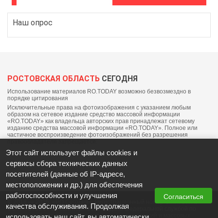
Наш опрос
РОСТОВСКАЯ ОБЛАСТЬ
СЕГОДНЯ
Использование материалов RO.TODAY возможно безвозмездно в
порядке цитирования
Исключительные права на фотоизображения с указанием любым
образом на сетевое издание средство массовой информации
«RO.TODAY» как владельца авторских прав принадлежат сетевому
изданию средства массовой информации «RO.TODAY». Полное или
частичное воспроизведение фотоизображений без разрешения
правообладателя запрещается.
Этот сайт использует файлы cookies и
сервисы сбора технических данных
посетителей (данные об IP-адресе,
местоположении и др.) для обеспечения
работоспособности и улучшения
Согласиться
© 2018 — 2025, «РО Сегодня». Регистрационный номер СМИ: ЭЛ №
качества обслуживания. Продолжая
ФС77-76703 от 06 сентября 2019 выдано федеральной службой по
надзору в сфере связи, информационных технологий и массовых
использовать наш сайт, вы автоматически