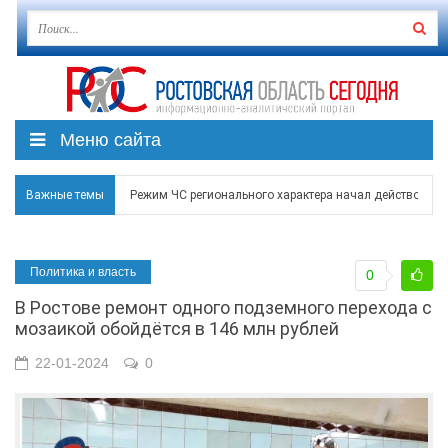
Меню сайта
Режим ЧС регионального характера начал действовать в
Важные темы
В Чеховской библиотеке Таганрога открылась выставка
В Ростове задержан подозреваемый в ночном поджоге
Политика и власть
0
Среди детей, ставших жертвами вражеской атаки в Гел
В Ростове ремонт одного подземного перехода с
мозаикой обойдётся в 146 млн рублей
Около 150 беспилотников прошедшей ночью атаковали 
22-01-2024
0