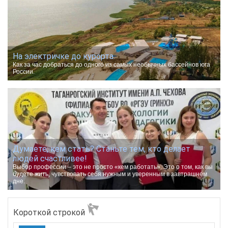
На электричке до курорта.
Как за час добраться до одного из самых необычных бассейнов юга
России.
Думаете, кем стать? Станьте тем, кто делает
людей счастливее!
Выбор профессии – это не просто «кем работать». Это о том, как вы
будете жить, чувствовать себя нужным и уверенным в завтрашнем
дне.
Короткой строкой