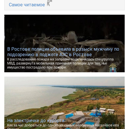
Самое читаемое
В Ростове полиция объявила в розыск мужчину по
подозрению в поджоге АЗС в Ростове
К расследованию пожара на заправке подключилась спецгруппа
МВД, развернута мобильная приемная полиции для тех, чье
имущество пострадало при пожаре.
На электричке до курорта.
Как за час добраться до одного из самых необычных бассейнов юга