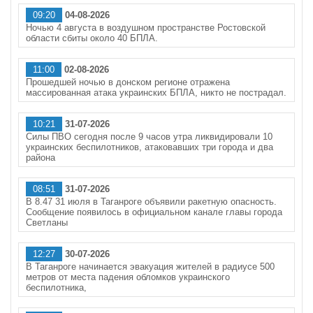
09:20
04-08-2026
Ночью 4 августа в воздушном пространстве Ростовской
области сбиты около 40 БПЛА.
11:00
02-08-2026
Прошедшей ночью в донском регионе отражена
массированная атака украинских БПЛА, никто не пострадал.
10:21
31-07-2026
Силы ПВО сегодня после 9 часов утра ликвидировали 10
украинских беспилотников, атаковавших три города и два
района
08:51
31-07-2026
В 8.47 31 июля в Таганроге объявили ракетную опасность.
Сообщение появилось в официальном канале главы города
Светланы
12:27
30-07-2026
В Таганроге начинается эвакуация жителей в радиусе 500
метров от места падения обломков украинского
беспилотника,