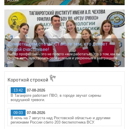
России.
Думаете, кем стать? Станьте тем, кто делает
людей счастливее!
Выбор профессии – это не просто «кем работать». Это о том, как вы
будете жить, чувствовать себя нужным и уверенным в завтрашнем
дне.
Короткой строкой
13:42
07-08-2026
В Таганроге работает ПВО, в городе звучат сирены
воздушной тревоги.
09:03
07-08-2026
В ночь на 7 августа над Ростовской областью и другими
регионами России сбито 203 беспилотника ВСУ.