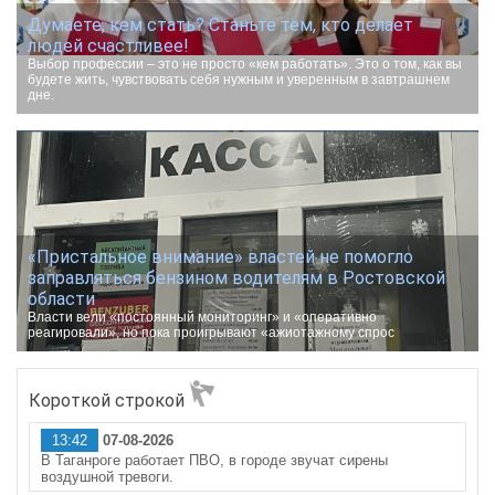
Думаете, кем стать? Станьте тем, кто делает
людей счастливее!
Выбор профессии – это не просто «кем работать». Это о том, как вы
будете жить, чувствовать себя нужным и уверенным в завтрашнем
дне.
«Пристальное внимание» властей не помогло
заправляться бензином водителям в Ростовской
области
Власти вели «постоянный мониторинг» и «оперативно
реагировали», но пока проигрывают «ажиотажному спрос
Короткой строкой
13:42
07-08-2026
В Таганроге работает ПВО, в городе звучат сирены
воздушной тревоги.