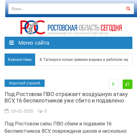
Меню сайта
Важные темы
В Таганроге ночью гремели взрывы и работали сирены
Над Ростовской областью в ночь на 8 августа сбито бо
Короткой строкой
0
Застройщики: градостроительная политика на Дону ста
Под Ростовом ПВО отражает воздушную атаку
Режим ЧС регионального характера начал действовать в
ВСУ, 16 беспилотников уже сбито и подавлено
В Чеховской библиотеке Таганрога открылась выставка
10-01-2025
0
Под Ростовом силы ПВО сбили и подавили 16
беспилотников ВСУ, повреждена школа и несколько