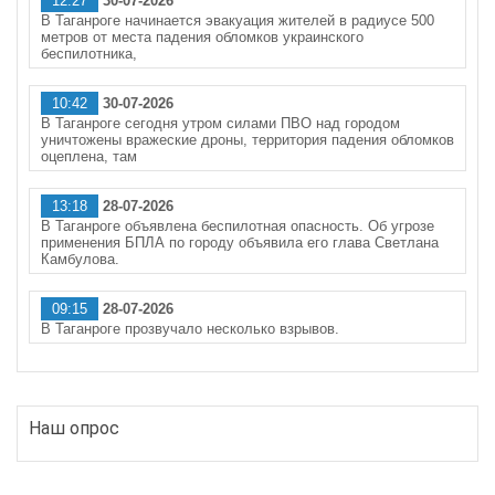
12:27
30-07-2026
В Таганроге начинается эвакуация жителей в радиусе 500
метров от места падения обломков украинского
беспилотника,
10:42
30-07-2026
В Таганроге сегодня утром силами ПВО над городом
уничтожены вражеские дроны, территория падения обломков
оцеплена, там
13:18
28-07-2026
В Таганроге объявлена беспилотная опасность. Об угрозе
применения БПЛА по городу объявила его глава Светлана
Камбулова.
09:15
28-07-2026
В Таганроге прозвучало несколько взрывов.
Наш опрос