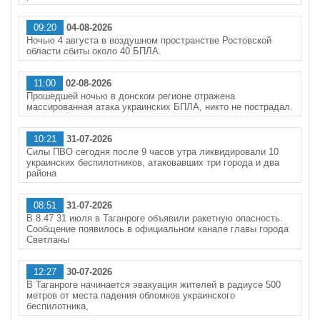
09:20
04-08-2026
Ночью 4 августа в воздушном пространстве Ростовской
области сбиты около 40 БПЛА.
11:00
02-08-2026
Прошедшей ночью в донском регионе отражена
массированная атака украинских БПЛА, никто не пострадал.
10:21
31-07-2026
Силы ПВО сегодня после 9 часов утра ликвидировали 10
украинских беспилотников, атаковавших три города и два
района
08:51
31-07-2026
В 8.47 31 июля в Таганроге объявили ракетную опасность.
Сообщение появилось в официальном канале главы города
Светланы
12:27
30-07-2026
В Таганроге начинается эвакуация жителей в радиусе 500
метров от места падения обломков украинского
беспилотника,