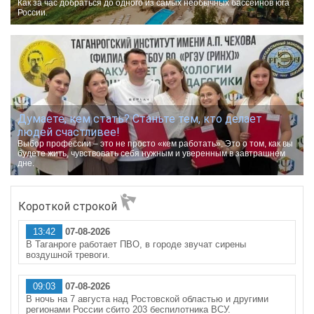
Как за час добраться до одного из самых необычных бассейнов юга
России.
Думаете, кем стать? Станьте тем, кто делает
людей счастливее!
Выбор профессии – это не просто «кем работать». Это о том, как вы
будете жить, чувствовать себя нужным и уверенным в завтрашнем
дне.
Короткой строкой
13:42
07-08-2026
В Таганроге работает ПВО, в городе звучат сирены
воздушной тревоги.
09:03
07-08-2026
В ночь на 7 августа над Ростовской областью и другими
регионами России сбито 203 беспилотника ВСУ.