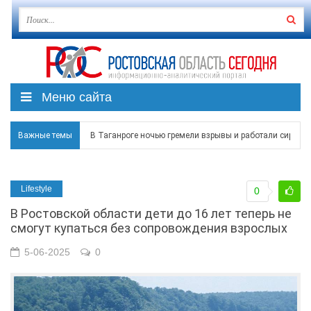
Меню сайта
В Таганроге ночью гремели взрывы и работали сирены
Важные темы
Над Ростовской областью в ночь на 8 августа сбито бо
Застройщики: градостроительная политика на Дону ста
Lifestyle
0
Режим ЧС регионального характера начал действовать в
В Ростовской области дети до 16 лет теперь не
смогут купаться без сопровождения взрослых
В Чеховской библиотеке Таганрога открылась выставка
5-06-2025
0