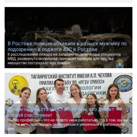
В Ростове полиция объявила в розыск мужчину по
подозрению в поджоге АЗС в Ростове
К расследованию пожара на заправке подключилась спецгруппа
МВД, развернута мобильная приемная полиции для тех, чье
имущество пострадало при пожаре.
Думаете, кем стать? Станьте тем, кто делает
людей счастливее!
Выбор профессии – это не просто «кем работать». Это о том, как вы
будете жить, чувствовать себя нужным и уверенным в завтрашнем
дне.