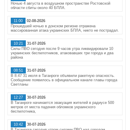
Ночью 4 августа в воздушном пространстве Ростовской
области сбиты около 40 БПЛА.
11:00
02-08-2026
Прошедшей ночью в донском регионе отражена
массированная атака украинских БПЛА, никто не пострадал.
10:21
31-07-2026
Силы ПВО сегодня после 9 часов утра ликвидировали 10
украинских беспилотников, атаковавших три города и два
района
08:51
31-07-2026
В 8.47 31 июля в Таганроге объявили ракетную опасность.
Сообщение появилось в официальном канале главы города
Светланы
12:27
30-07-2026
В Таганроге начинается эвакуация жителей в радиусе 500
метров от места падения обломков украинского
беспилотника,
10:42
30-07-2026
В Таганроге сегодня утром силами ПВО над городом