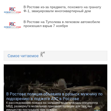
В Ростове из-за предмета, похожего на гранату
Ф-1, эвакуировали многоквартирный дом
В Ростове на Туполева в легковом автомобиле
произошел взрыв 7 ноября
Самое читаемое
В Ростове полиция объявила в розыск мужчину по
подозрению в поджоге АЗС в Ростове
К расследованию пожара на заправке подключилась спецгруппа
МВД, развернута мобильная приемная полиции для тех, чье
имущество пострадало при пожаре.