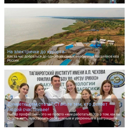
На электричке до курорта.
Как за час добраться до одного из самых необычных бассейнов юга
России.
Думаете, кем стать? Станьте тем, кто делает
людей счастливее!
Выбор профессии – это не просто «кем работать». Это о том, как вы
будете жить, чувствовать себя нужным и уверенным в завтрашнем
дне.