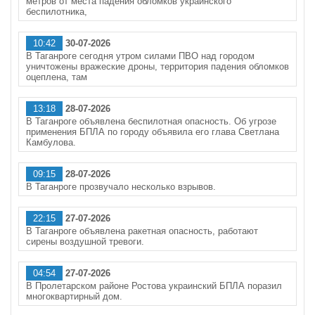
метров от места падения обломков украинского
беспилотника,
10:42
30-07-2026
В Таганроге сегодня утром силами ПВО над городом
уничтожены вражеские дроны, территория падения обломков
оцеплена, там
13:18
28-07-2026
В Таганроге объявлена беспилотная опасность. Об угрозе
применения БПЛА по городу объявила его глава Светлана
Камбулова.
09:15
28-07-2026
В Таганроге прозвучало несколько взрывов.
22:15
27-07-2026
В Таганроге объявлена ракетная опасность, работают
сирены воздушной тревоги.
04:54
27-07-2026
В Пролетарском районе Ростова украинский БПЛА поразил
многоквартирный дом.