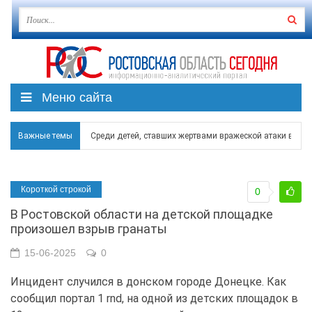
Меню сайта
Важные темы
Среди детей, ставших жертвами вражеской атаки в Гел
Около 150 беспилотников прошедшей ночью атаковали 
Короткой строкой
0
В Гуково пострадала женщина, повреждены дома в в Ба
В Ростовской области на детской площадке
В Чеховской библиотеке Таганрога открылась выставка
произошел взрыв гранаты
В Ростове задержан подозреваемый в ночном поджоге
15-06-2025
0
Инцидент случился в донском городе Донецке. Как
сообщил портал 1 rnd, на одной из детских площадок в