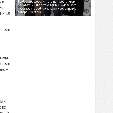
в в
Выбор профессии – это не просто «кем
работать». Это о том, как вы будете жить,
ие
чувствовать себя нужным и уверенным в
завтрашнем дне.
П-40)
ичный
года.
онный
еном
ный
сих