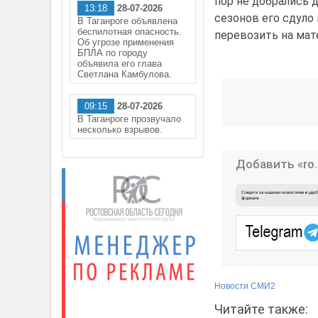
пор не добрались д
13:18
28-07-2026
сезонов его сдуло
В Таганроге объявлена
беспилотная опасность.
перевозить на мате
Об угрозе применения
БПЛА по городу
объявила его глава
Светлана Камбулова.
09:15
28-07-2026
В Таганроге прозвучало
несколько взрывов.
Добавить «ro.
Новости СМИ2
Читайте также: