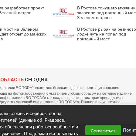
в разработает проект
В Ростове тонущего мужчину
 Зеленый остров
засосало под понтонный мос
Зеленом острове
й мост на Зеленом
В Ростове рыбак на резинов
удет открыт до майских
лодке чуть не попал под
ов
понтонный мост
 ОБЛАСТЬ
СЕГОДНЯ
ериалов RO.TODAY возможно безвозмездно в порядке цитирования
ава на фотоизображения с указанием любым образом на сетевое издание
 информации «RO.TODAY» как владельца авторских прав принадлежат
средства массовой информации «RO.TODAY». Полное или частичное
фотоизображений без разрешения правообладателя запрещается.
йлы cookies и сервисы сбора
тителей (данные об IP-адресе,
ля обеспечения работоспособности и
Полит
ЭЛ № ФС77-76703 от 06 сентября 2019 выдано федеральной службой по надз
Согласиться
луживания. Продолжая использовать