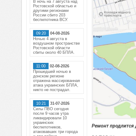
В ночь на 7 августа над
Ростовской областью и
другими регионами
России сбито 203
беспилотника ВСУ.
09:20
04-08-2026
Ночью 4 августа в
воздушном пространстве
Ростовской области
сбиты около 40 БПЛА.
11:00
02-08-2026
Прошедшей ночью в
донском регионе
отражена массированная
атака украинских БПЛА,
никто не пострадал.
10:21
31-07-2026
Силы ПВО сегодня
после 9 часов утра
ликвидировали 10
украинских
Ремонт продлится 
беспилотников,
атаковавших три города