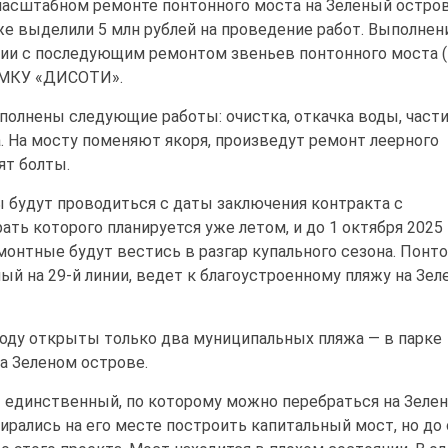
масштабном ремонте понтонного моста на Зеленый остро
же выделили 5 млн рублей на проведение работ. Выполнен
ии с последующим ремонтом звеньев понтонного моста (
 МКУ «ДИСОТИ».
полнены следующие работы: очистка, откачка воды, част
. На мосту поменяют якоря, произведут ремонт леерного
ят болты.
будут проводиться с даты заключения контракта с
ть которого планируется уже летом, и до 1 октября 2025 
монтные будут вестись в разгар купального сезона. Понт
ый на 29-й линии, ведет к благоустроенному пляжу на Зел
году открыты только два муниципальных пляжа — в парке
а Зеленом острове.
 единственный, по которому можно перебраться на Зеле
бирались на его месте построить капитальный мост, но до 