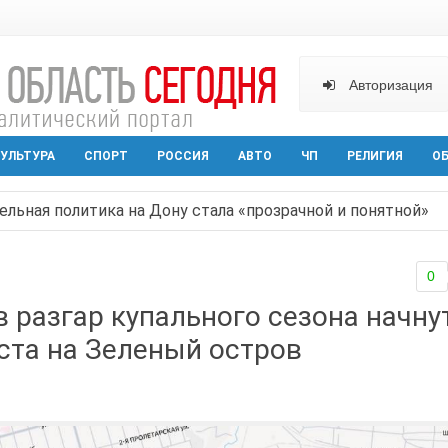
Авторизация
УЛЬТУРА
СПОРТ
РОССИЯ
АВТО
ЧП
РЕЛИГИЯ
О
ельная политика на Дону стала «прозрачной и понятной»
арактера начал действовать в Ростовской области с вече
0
аганрога открылась выставка посткроссинга
в разгар купального сезона начну
реваемый в ночном поджоге — сгорела АЗС и около двух
ста на Зеленый остров
твами вражеской атаки в Геленжике, два малыша из Шах