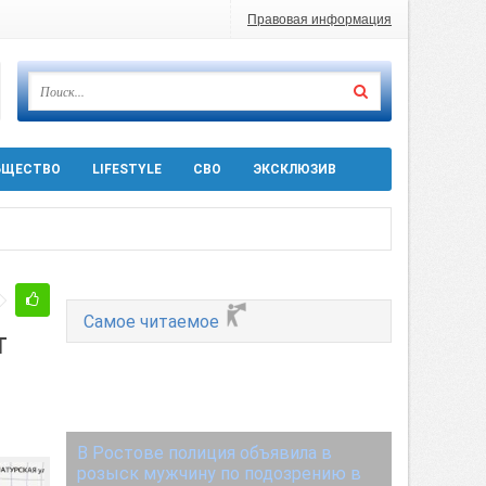
Правовая информация
БЩЕСТВО
LIFESTYLE
СВО
ЭКСКЛЮЗИВ
ра 5 августа
Самое читаемое
т
 десятков машин
т
В Ростове полиция объявила в
розыск мужчину по подозрению в