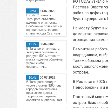
и два района
RO.TODAY узнал о 
Ростове. Власти у
08:51
31-07-2026
работ по дефектац
В 8.47 31 июля в
будет курировать
Таганроге объявили
ракетную опасность.
Сообщение появилось в
На мосту будут вы
официальном канале
главы города Светланы
демонтаж, окраска
ограждения, замен
12:27
30-07-2026
В Таганроге начинается
Ремонтные работы 
эвакуация жителей в
подрядчиком, выбра
радиусе 500 метров от
места падения обломков
Таким образом, ре
украинского
мост, расположенн
беспилотника,
острове.
10:42
30-07-2026
В Ростове в 2025 
В Таганроге сегодня
утром силами ПВО над
Левобережный и н
городом уничтожены
вражеские дроны,
территория падения
Понтонный мост —
обломков оцеплена, там
остров. Власти со