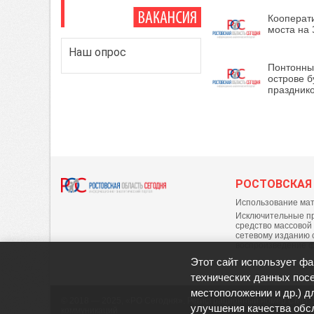
Кооперати
моста на
Наш опрос
Понтонны
острове б
праздник
РОСТОВСКАЯ
Использование мат
Исключительные пр
средство массовой
сетевому изданию 
воспроизведение 
Этот сайт использует фа
технических данных посе
местоположении и др.) д
© 2018 — 2025, «РО Сегодня». Регистрационный номер СМИ: 
улучшения качества обс
коммуникаций