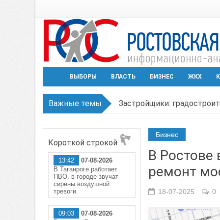
ВЫБОРЫ
ВЛАСТЬ
БИЗНЕС
ЖКХ
К
Важные темы
Застройщики: градостроит
Режим ЧС регионального х
Бизнес
Короткой строкой
В Чеховской библиотеке Т
В Ростове 
13:42
07-08-2026
В Ростове задержан подоз
ремонт мо
В Таганроге работает
ПВО, в городе звучат
Среди детей, ставших жер
сирены воздушной
тревоги.
18-07-2025
0
09:03
07-08-2026