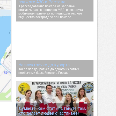
поджоге АЗС в Ростове
К расследованию пожара на заправке
подключилась спецгруппа МВД, развернута
мобильная приемная полиции для тех, чье
имущество пострадало при пожаре.
На электричке до курорта.
Как за час добраться до одного из самых
необычных бассейнов юга России.
Думаете, кем стать? Станьте тем,
кто делает людей счастливее!