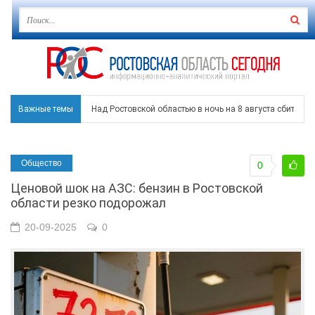
Важные темы
Над Ростовской областью в ночь на 8 августа сбито бо
Застройщики: градостроительная политика на Дону ста
Общество
0
Режим ЧС регионального характера начал действовать в
Ценовой шок на АЗС: бензин в Ростовской
В Чеховской библиотеке Таганрога открылась выставка
области резко подорожал
В Ростове задержан подозреваемый в ночном поджоге
20-09-2025
0