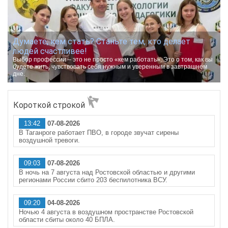
Думаете, кем стать? Станьте тем, кто делает
людей счастливее!
Выбор профессии – это не просто «кем работать». Это о том, как вы
будете жить, чувствовать себя нужным и уверенным в завтрашнем
дне.
Короткой строкой
13:42
07-08-2026
В Таганроге работает ПВО, в городе звучат сирены
воздушной тревоги.
09:03
07-08-2026
В ночь на 7 августа над Ростовской областью и другими
регионами России сбито 203 беспилотника ВСУ.
09:20
04-08-2026
Ночью 4 августа в воздушном пространстве Ростовской
области сбиты около 40 БПЛА.