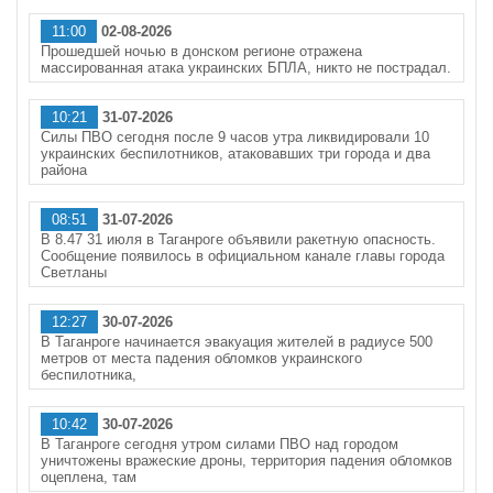
11:00
02-08-2026
Прошедшей ночью в донском регионе отражена
массированная атака украинских БПЛА, никто не пострадал.
10:21
31-07-2026
Силы ПВО сегодня после 9 часов утра ликвидировали 10
украинских беспилотников, атаковавших три города и два
района
08:51
31-07-2026
В 8.47 31 июля в Таганроге объявили ракетную опасность.
Сообщение появилось в официальном канале главы города
Светланы
12:27
30-07-2026
В Таганроге начинается эвакуация жителей в радиусе 500
метров от места падения обломков украинского
беспилотника,
10:42
30-07-2026
В Таганроге сегодня утром силами ПВО над городом
уничтожены вражеские дроны, территория падения обломков
оцеплена, там