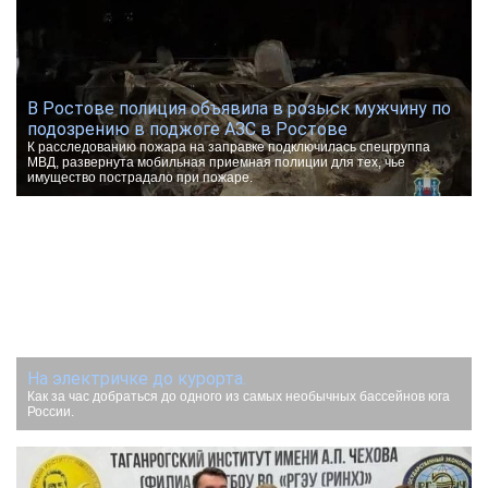
В Ростове полиция объявила в розыск мужчину по
подозрению в поджоге АЗС в Ростове
К расследованию пожара на заправке подключилась спецгруппа
МВД, развернута мобильная приемная полиции для тех, чье
имущество пострадало при пожаре.
На электричке до курорта.
Как за час добраться до одного из самых необычных бассейнов юга
России.