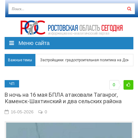
Меню сайта
Застройщики: градостроительная политика на Дону ста
Важные темы
Режим ЧС регионального характера начал действовать в
В Чеховской библиотеке Таганрога открылась выставка
ЧП
0
В Ростове задержан подозреваемый в ночном поджоге
В ночь на 16 мая БПЛА атаковали Таганрог,
Каменск-Шахтинский и два сельских района
Среди детей, ставших жертвами вражеской атаки в Гел
16-05-2026
0