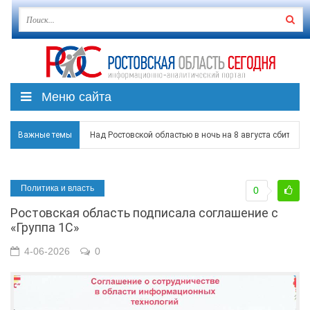
Меню сайта
Важные темы
Над Ростовской областью в ночь на 8 августа сбито бо
Застройщики: градостроительная политика на Дону ста
Политика и власть
0
Режим ЧС регионального характера начал действовать в
Ростовская область подписала соглашение с
В Чеховской библиотеке Таганрога открылась выставка
«Группа 1С»
В Ростове задержан подозреваемый в ночном поджоге
4-06-2026
0