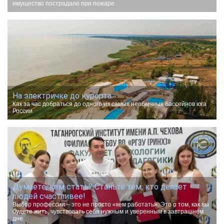
имущество пострадало при пожаре.
На электричке до курорта.
Как за час добраться до одного из самых необычных бассейнов юга
России.
Думаете, кем стать? Станьте тем, кто делает
людей счастливее!
Выбор профессии – это не просто «кем работать». Это о том, как вы
будете жить, чувствовать себя нужным и уверенным в завтрашнем
дне.