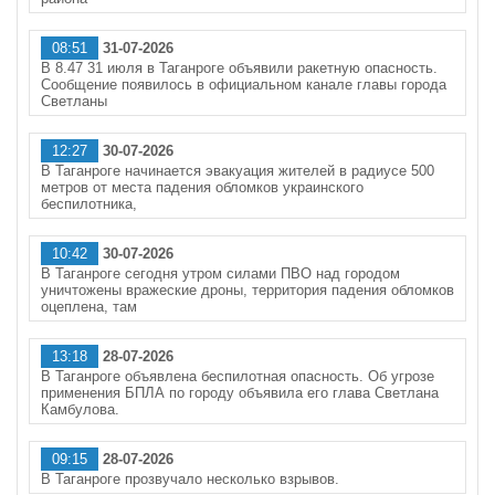
08:51
31-07-2026
В 8.47 31 июля в Таганроге объявили ракетную опасность.
Сообщение появилось в официальном канале главы города
Светланы
12:27
30-07-2026
В Таганроге начинается эвакуация жителей в радиусе 500
метров от места падения обломков украинского
беспилотника,
10:42
30-07-2026
В Таганроге сегодня утром силами ПВО над городом
уничтожены вражеские дроны, территория падения обломков
оцеплена, там
13:18
28-07-2026
В Таганроге объявлена беспилотная опасность. Об угрозе
применения БПЛА по городу объявила его глава Светлана
Камбулова.
09:15
28-07-2026
В Таганроге прозвучало несколько взрывов.