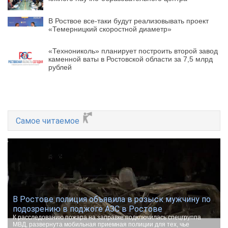
В Роствое все-таки будут реализовывать проект
«Темерницкий скоростной диаметр»
«Технониколь» планирует построить второй завод
каменной ваты в Ростовской области за 7,5 млрд
рублей
Самое читаемое
В Ростове полиция объявила в розыск мужчину по
подозрению в поджоге АЗС в Ростове
К расследованию пожара на заправке подключилась спецгруппа
МВД, развернута мобильная приемная полиции для тех, чье