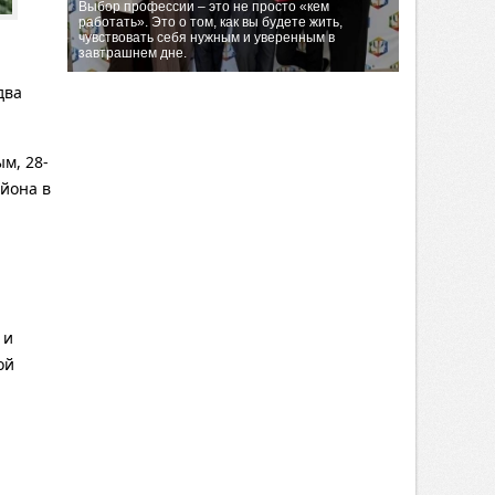
Выбор профессии – это не просто «кем
работать». Это о том, как вы будете жить,
чувствовать себя нужным и уверенным в
завтрашнем дне.
два
м, 28-
айона в
 и
ой