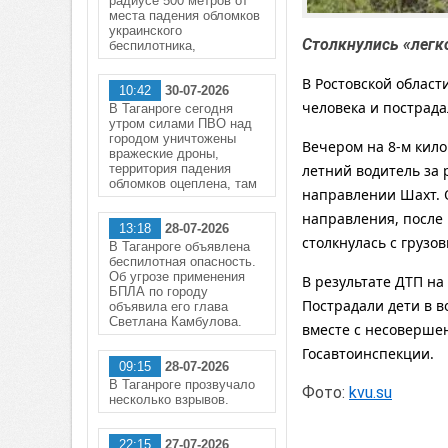
радиусе 500 метров от
места падения обломков
украинского
Столкнулись «легк
беспилотника,
В Ростовской област
10:42
30-07-2026
человека и пострад
В Таганроге сегодня
утром силами ПВО над
городом уничтожены
Вечером на 8-м кил
вражеские дроны,
территория падения
летний водитель за 
обломков оцеплена, там
направлении Шахт. О
направления, после 
13:18
28-07-2026
столкнулась с грузо
В Таганроге объявлена
беспилотная опасность.
Об угрозе применения
В результате ДТП на
БПЛА по городу
Пострадали дети в в
объявила его глава
Светлана Камбулова.
вместе с несоверше
Госавтоинспекции.
09:15
28-07-2026
В Таганроге прозвучало
Фото:
kvu.su
несколько взрывов.
22:15
27-07-2026