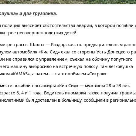
овушка» и два грузовика.
и полиция выясняет обстоятельства аварии, в которой погибли 
али трое несовершеннолетних детей.
ометре трассы Шахты — Раздорская, по предварительным данны
рулем автомобиля «Киа Сид» ехал со стороны Усть-Донецкого р
н не справился с управлением, съехал на обочину попутного
чего машину выбросило на встречную полосу. Там легковушка
виком «КАМАЗ», а затем — с автомобилем «Ситрак».
 месте погибли пассажиры «Киа Сид» — мужчины 28 и 53 лет.
озрасте 6, 4 и 1 года. Водитель иномарки также получил травмы
ннолетними был доставлен в больницу, сообщили в региональн