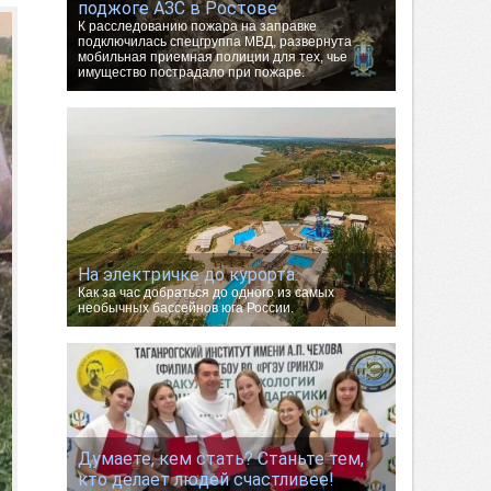
поджоге АЗС в Ростове
К расследованию пожара на заправке
подключилась спецгруппа МВД, развернута
мобильная приемная полиции для тех, чье
имущество пострадало при пожаре.
На электричке до курорта.
Как за час добраться до одного из самых
необычных бассейнов юга России.
Думаете, кем стать? Станьте тем,
кто делает людей счастливее!