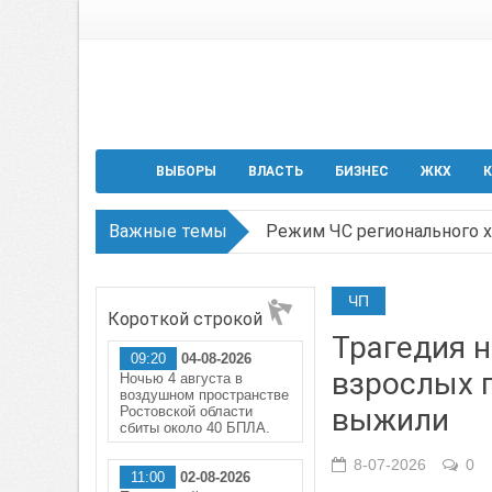
ВЫБОРЫ
ВЛАСТЬ
БИЗНЕС
ЖКХ
К
Важные темы
Режим ЧС регионального х
В Чеховской библиотеке Т
ЧП
Короткой строкой
В Ростове задержан подоз
Трагедия н
09:20
04-08-2026
Среди детей, ставших жер
взрослых п
Ночью 4 августа в
воздушном пространстве
Около 150 беспилотников 
выжили
Ростовской области
сбиты около 40 БПЛА.
8-07-2026
0
11:00
02-08-2026