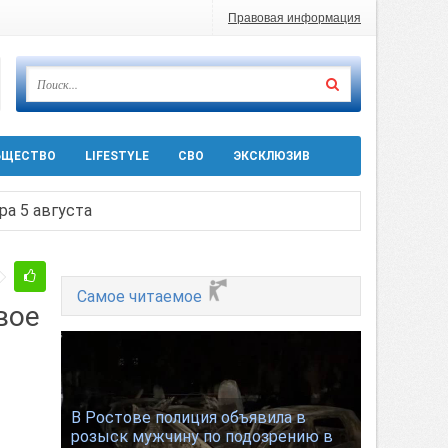
Правовая информация
БЩЕСТВО
LIFESTYLE
СВО
ЭКСКЛЮЗИВ
ра 5 августа
 десятков машин
Самое читаемое
вое
т
Ростовской области
В Ростове полиция объявила в
розыск мужчину по подозрению в