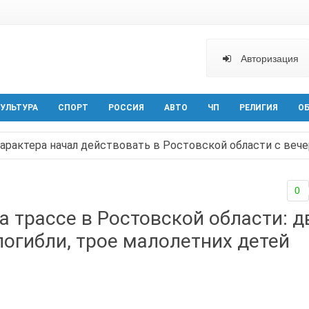
Авторизация
УЛЬТУРА
СПОРТ
РОССИЯ
АВТО
ЧП
РЕЛИГИЯ
О
арактера начал действовать в Ростовской области с вече
аганрога открылась выставка посткроссинга
0
реваемый в ночном поджоге — сгорела АЗС и около двух
а трассе в Ростовской области: д
твами вражеской атаки в Геленжике, два малыша из Шах
огибли, трое малолетних детей
прошедшей ночью атаковали три города и семь районов 