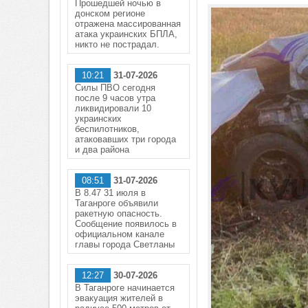
Прошедшей ночью в
донском регионе
отражена массированная
атака украинских БПЛА,
никто не пострадал.
10:21
31-07-2026
Силы ПВО сегодня
после 9 часов утра
ликвидировали 10
украинских
беспилотников,
атаковавших три города
и два района
08:51
31-07-2026
В 8.47 31 июля в
Таганроге объявили
ракетную опасность.
Сообщение появилось в
официальном канале
главы города Светланы
12:27
30-07-2026
В Таганроге начинается
эвакуация жителей в