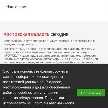
Наш опрос
РОСТОВСКАЯ ОБЛАСТЬ
СЕГОДНЯ
Использование материалов RO.TODAY возможно безвозмездно в
порядке цитирования
Исключительные права на фотоизображения с указанием любым
образом на сетевое издание средство массовой информации
«RO.TODAY» как владельца авторских прав принадлежат сетевому
изданию средства массовой информации «RO.TODAY». Полное или
частичное воспроизведение фотоизображений без разрешения
правообладателя запрещается.
Этот сайт использует файлы cookies и
сервисы сбора технических данных
посетителей (данные об IP-адресе,
местоположении и др.) для обеспечения
работоспособности и улучшения
Согласиться
© 2018 — 2025, «РО Сегодня». Регистрационный номер СМИ: ЭЛ №
качества обслуживания. Продолжая
ФС77-76703 от 06 сентября 2019 выдано федеральной службой по
надзору в сфере связи, информационных технологий и массовых
использовать наш сайт, вы автоматически
коммуникаций