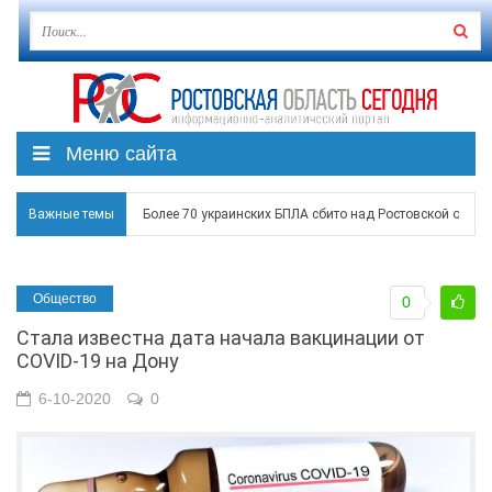
Меню сайта
Более 70 украинских БПЛА сбито над Ростовской област
Важные темы
В Таганроге ночью гремели взрывы и работали сирены
Общество
Над Ростовской областью в ночь на 8 августа сбито бо
0
Стала известна дата начала вакцинации от
Застройщики: градостроительная политика на Дону ста
COVID-19 на Дону
Режим ЧС регионального характера начал действовать в
6-10-2020
0