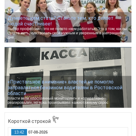
Думаете, кем стать? Станьте тем, кто делает
людей счастливее!
Выбор профессии – это не просто «кем работать». Это о том, как вы
будете жить, чувствовать себя нужным и уверенным в завтрашнем
дне.
«Пристальное внимание» властей не помогло
заправляться бензином водителям в Ростовской
области
Власти вели «постоянный мониторинг» и «оперативно
реагировали», но пока проигрывают «ажиотажному спрос
Короткой строкой
13:42
07-08-2026