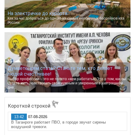
На электричке до курорта.
Как за час добраться до одного из самых необычных бассейнов юга
России.
Думаете, кем стать? Станьте тем, кто делает
людей счастливее!
Выбор профессии – это не просто «кем работать». Это о том, как вы
будете жить, чувствовать себя нужным и уверенным в завтрашнем
дне.
Короткой строкой
13:42
07-08-2026
В Таганроге работает ПВО, в городе звучат сирены
воздушной тревоги.