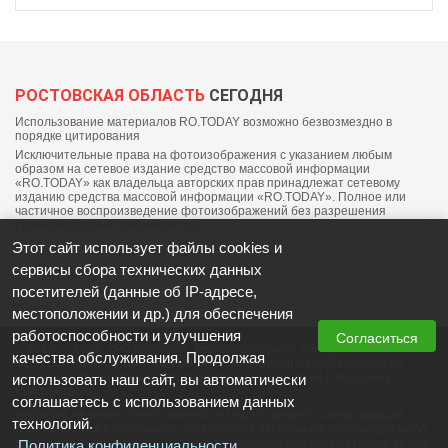
РОСТОВСКАЯ ОБЛАСТЬ
СЕГОДНЯ
Использование материалов RO.TODAY возможно безвозмездно в
порядке цитирования
Исключительные права на фотоизображения с указанием любым
образом на сетевое издание средство массовой информации
«RO.TODAY» как владельца авторских прав принадлежат сетевому
изданию средства массовой информации «RO.TODAY». Полное или
частичное воспроизведение фотоизображений без разрешения
правообладателя запрещается.
Этот сайт использует файлы cookies и
сервисы сбора технических данных
посетителей (данные об IP-адресе,
местоположении и др.) для обеспечения
работоспособности и улучшения
Согласиться
© 2018 — 2025, «РО Сегодня». Регистрационный номер СМИ: ЭЛ №
качества обслуживания. Продолжая
ФС77-76703 от 06 сентября 2019 выдано федеральной службой по
надзору в сфере связи, информационных технологий и массовых
использовать наш сайт, вы автоматически
коммуникаций
соглашаетесь с использованием данных
Редакция не несет ответственности за достоверность информации,
технологий.
содержащейся в рекламных объявлениях. Отдельные публикации могут
содержать информацию, не предназначенную для детей старше 16 лет.
Политика конфиденциальности