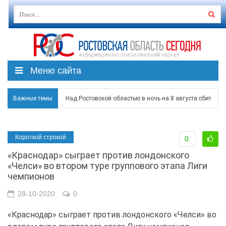
Меню сайта
Важные темы
Над Ростовской областью в ночь на 8 августа сбито бо
Застройщики: градостроительная политика на Дону ста
Короткой строкой
0
Режим ЧС регионального характера начал действовать в
«Краснодар» сыграет против лондонского
В Чеховской библиотеке Таганрога открылась выставка
«Челси» во втором туре группового этапа Лиги
чемпионов
В Ростове задержан подозреваемый в ночном поджоге
28-10-2020
0
«Краснодар» сыграет против лондонского «Челси» во