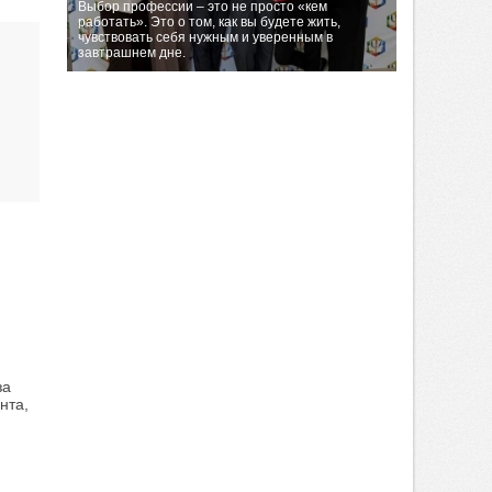
Выбор профессии – это не просто «кем
работать». Это о том, как вы будете жить,
чувствовать себя нужным и уверенным в
завтрашнем дне.
за
нта,