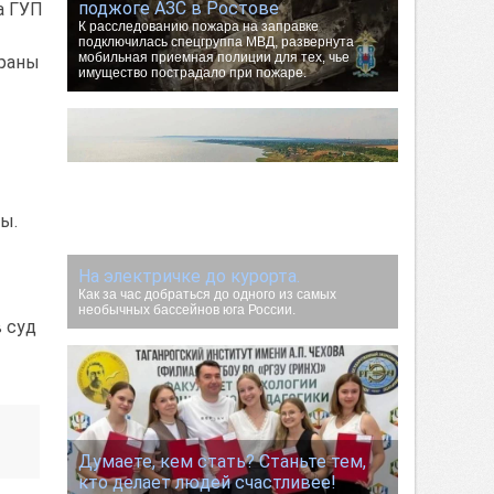
поджоге АЗС в Ростове
а ГУП
К расследованию пожара на заправке
подключилась спецгруппа МВД, развернута
мобильная приемная полиции для тех, чье
храны
имущество пострадало при пожаре.
ы.
На электричке до курорта.
Как за час добраться до одного из самых
необычных бассейнов юга России.
 суд
Думаете, кем стать? Станьте тем,
кто делает людей счастливее!