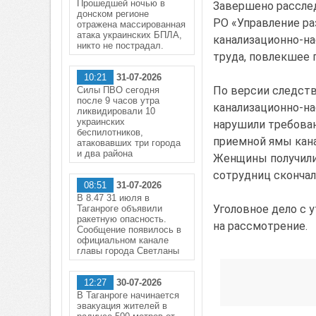
Прошедшей ночью в
Завершено рассле
донском регионе
РО «Управление ра
отражена массированная
атака украинских БПЛА,
канализационно-на
никто не пострадал.
труда, повлекшее 
10:21
31-07-2026
По версии следств
Силы ПВО сегодня
после 9 часов утра
канализационно-на
ликвидировали 10
украинских
нарушили требова
беспилотников,
приемной ямы кан
атаковавших три города
и два района
Женщины получили 
сотрудниц скончал
08:51
31-07-2026
В 8.47 31 июля в
Уголовное дело с
Таганроге объявили
ракетную опасность.
на рассмотрение.
Сообщение появилось в
официальном канале
главы города Светланы
12:27
30-07-2026
В Таганроге начинается
эвакуация жителей в