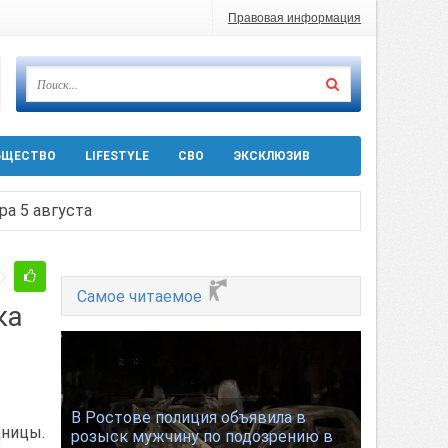
Правовая информация
БЩЕСТВО
LIFESTYLE
СВО
ЭКСКЛЮЗИВ
ра 5 августа
 десятков машин
Самое читаемое
ка
т
Ростовской области
В Ростове полиция объявила в
дницы.
розыск мужчину по подозрению в