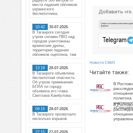
радиусе 500 метров от
места падения обломков
украинского
Добавить «ro.
беспилотника,
10:42
30-07-2026
В Таганроге сегодня
утром силами ПВО над
городом уничтожены
вражеские дроны,
территория падения
обломков оцеплена, там
Новости СМИ2
13:18
28-07-2026
Читайте также:
В Таганроге объявлена
беспилотная опасность.
Об угрозе применения
В Ростовс
БПЛА по городу
расследов
объявила его глава
отношени
Светлана Камбулова.
полигона
унитарно
В Ростовс
«Спецавт
09:15
28-07-2026
расследов
отношени
В Таганроге прозвучало
несколько взрывов.
управлен
22:15
27-07-2026