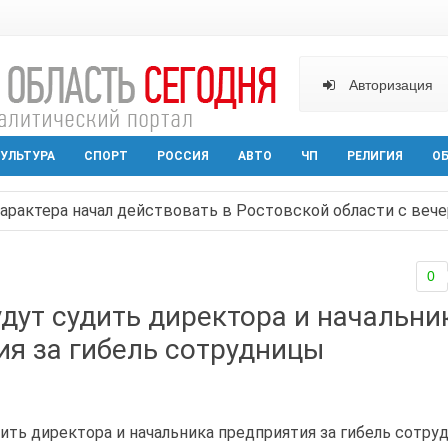
Авторизация
УЛЬТУРА
СПОРТ
РОССИЯ
АВТО
ЧП
РЕЛИГИЯ
О
арактера начал действовать в Ростовской области с вече
аганрога открылась выставка посткроссинга
0
реваемый в ночном поджоге — сгорела АЗС и около двух
удут судить директора и начальни
твами вражеской атаки в Геленжике, два малыша из Шах
ия за гибель сотрудницы
прошедшей ночью атаковали три города и семь районов 
дить директора и начальника предприятия за гибель сотру