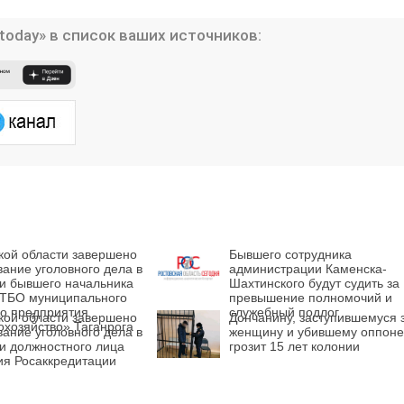
today» в список ваших источников:
кой области завершено
Бывшего сотрудника
ание уголовного дела в
администрации Каменска-
и бывшего начальника
Шахтинского будут судить за
 ТБО муниципального
превышение полномочий и
го предприятия
служебный подлог
кой области завершено
Дончанину, заступившемуся 
охозяйство» Таганрога
ание уголовного дела в
женщину и убившему оппоне
и должностного лица
грозит 15 лет колонии
ия Росаккредитации