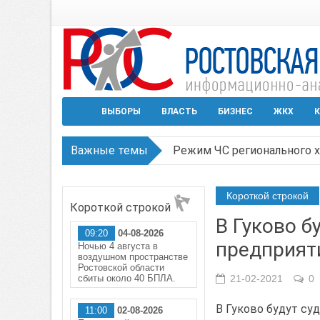
ВЫБОРЫ
ВЛАСТЬ
БИЗНЕС
ЖКХ
К
Важные темы
Режим ЧС регионального х
В Чеховской библиотеке Т
Короткой строкой
Короткой строкой
В Ростове задержан подоз
В Гуково б
09:20
04-08-2026
Среди детей, ставших жер
предприят
Ночью 4 августа в
воздушном пространстве
Около 150 беспилотников 
Ростовской области
сбиты около 40 БПЛА.
21-02-2021
0
В Гуково будут су
11:00
02-08-2026