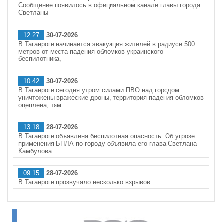
Сообщение появилось в официальном канале главы города
Светланы
12:27
30-07-2026
В Таганроге начинается эвакуация жителей в радиусе 500
метров от места падения обломков украинского
беспилотника,
10:42
30-07-2026
В Таганроге сегодня утром силами ПВО над городом
уничтожены вражеские дроны, территория падения обломков
оцеплена, там
13:18
28-07-2026
В Таганроге объявлена беспилотная опасность. Об угрозе
применения БПЛА по городу объявила его глава Светлана
Камбулова.
09:15
28-07-2026
В Таганроге прозвучало несколько взрывов.