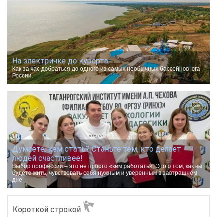
На электричке до курорта.
Как за час добраться до одного из самых необычных бассейнов юга
России.
Думаете, кем стать? Станьте тем, кто делает
людей счастливее!
Выбор профессии – это не просто «кем работать». Это о том, как вы
будете жить, чувствовать себя нужным и уверенным в завтрашнем
дне.
Короткой строкой