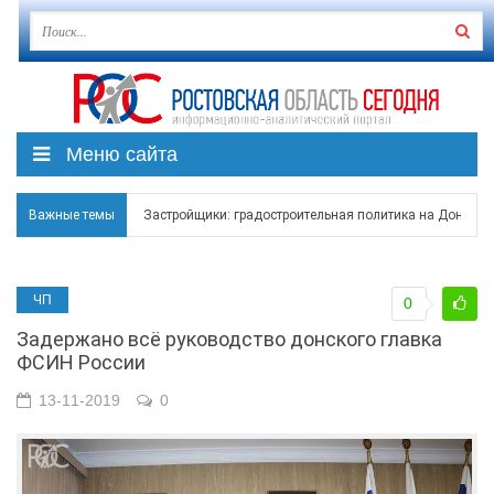
Меню сайта
Застройщики: градостроительная политика на Дону ста
Важные темы
Режим ЧС регионального характера начал действовать в
В Чеховской библиотеке Таганрога открылась выставка
ЧП
0
Задержано всё руководство донского главка
В Ростове задержан подозреваемый в ночном поджоге
ФСИН России
Среди детей, ставших жертвами вражеской атаки в Гел
13-11-2019
0