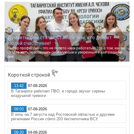
Думаете, кем стать? Станьте тем, кто делает
людей счастливее!
Выбор профессии – это не просто «кем работать». Это о том, как вы
будете жить, чувствовать себя нужным и уверенным в завтрашнем
дне.
Короткой строкой
13:42
07-08-2026
В Таганроге работает ПВО, в городе звучат сирены
воздушной тревоги.
09:03
07-08-2026
В ночь на 7 августа над Ростовской областью и другими
регионами России сбито 203 беспилотника ВСУ.
09:20
04-08-2026