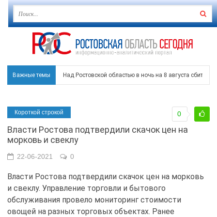
Важные темы
Над Ростовской областью в ночь на 8 августа сбито бо
Застройщики: градостроительная политика на Дону ста
Короткой строкой
0
Режим ЧС регионального характера начал действовать в
Власти Ростова подтвердили скачок цен на
В Чеховской библиотеке Таганрога открылась выставка
морковь и свеклу
В Ростове задержан подозреваемый в ночном поджоге
22-06-2021
0
Власти Ростова подтвердили скачок цен на морковь
и свеклу. Управление торговли и бытового
обслуживания провело мониторинг стоимости
овощей на разных торговых объектах. Ранее