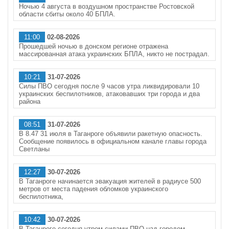
Ночью 4 августа в воздушном пространстве Ростовской
области сбиты около 40 БПЛА.
11:00
02-08-2026
Прошедшей ночью в донском регионе отражена
массированная атака украинских БПЛА, никто не пострадал.
10:21
31-07-2026
Силы ПВО сегодня после 9 часов утра ликвидировали 10
украинских беспилотников, атаковавших три города и два
района
08:51
31-07-2026
В 8.47 31 июля в Таганроге объявили ракетную опасность.
Сообщение появилось в официальном канале главы города
Светланы
12:27
30-07-2026
В Таганроге начинается эвакуация жителей в радиусе 500
метров от места падения обломков украинского
беспилотника,
10:42
30-07-2026
В Таганроге сегодня утром силами ПВО над городом