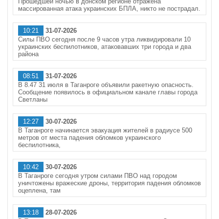
Прошедшей ночью в донском регионе отражена
массированная атака украинских БПЛА, никто не пострадал.
10:21
31-07-2026
Силы ПВО сегодня после 9 часов утра ликвидировали 10
украинских беспилотников, атаковавших три города и два
района
08:51
31-07-2026
В 8.47 31 июля в Таганроге объявили ракетную опасность.
Сообщение появилось в официальном канале главы города
Светланы
12:27
30-07-2026
В Таганроге начинается эвакуация жителей в радиусе 500
метров от места падения обломков украинского
беспилотника,
10:42
30-07-2026
В Таганроге сегодня утром силами ПВО над городом
уничтожены вражеские дроны, территория падения обломков
оцеплена, там
13:18
28-07-2026