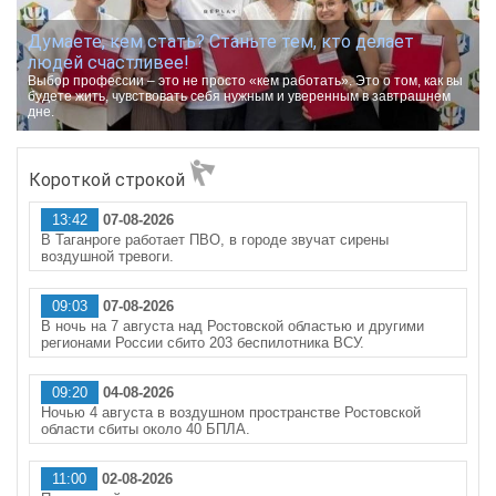
Думаете, кем стать? Станьте тем, кто делает
людей счастливее!
Выбор профессии – это не просто «кем работать». Это о том, как вы
будете жить, чувствовать себя нужным и уверенным в завтрашнем
дне.
Короткой строкой
13:42
07-08-2026
В Таганроге работает ПВО, в городе звучат сирены
воздушной тревоги.
09:03
07-08-2026
В ночь на 7 августа над Ростовской областью и другими
регионами России сбито 203 беспилотника ВСУ.
09:20
04-08-2026
Ночью 4 августа в воздушном пространстве Ростовской
области сбиты около 40 БПЛА.
11:00
02-08-2026