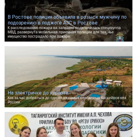
В Ростове полиция объявила в розыск мужчину по
подозрению в поджоге АЗС в Ростове
К расследованию пожара на заправке подключилась спецгруппа
МВД, развернута мобильная приемная полиции для тех, чье
имущество пострадало при пожаре.
На электричке до курорта.
Как за час добраться до одного из самых необычных бассейнов юга
России.