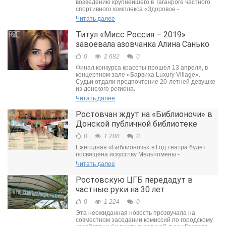
возведению крупнейшего в Таганроге частного
спортивного комплекса «Здоровое -
Читать далее
Титул «Мисс Россия – 2019»
завоевала азовчанка Алина Санько
0
2 682
0
Финал конкурса красоты прошел 13 апреля, в
концертном зале «Барвиха Luxury Village».
Судьи отдали предпочтение 20-летней девушке
из донского региона. -
Читать далее
Ростовчан ждут на «Библионочи» в
Донской публичной библиотеке
0
1 288
0
Ежегодная «Библионочь» в Год театра будет
посвящена искусству Мельпомены -
Читать далее
Ростовскую ЦГБ передадут в
частные руки на 30 лет
0
1 224
0
Эта неожиданная новость прозвучала на
совместном заседании комиссий по городскому