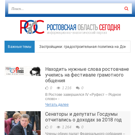
Важные темы
Застройщики: градостроительная политика на Дону ста
Режим ЧС регионального характера начал действовать в
Находить нужные слова ростовчане
В Чеховской библиотеке Таганрога открылась выставка
учились на фестивале грамотного
общения
В Ростове задержан подозреваемый в ночном поджоге
0
1 216
0
В Ростове завершился IV «Руфест – Родное
Среди детей, ставших жертвами вражеской атаки в Гел
слово» -
Читать далее
Сенаторы и депутаты Госдумы
отчитались о доходах за 2018 год
0
1 264
0
Члены обеих палат Федерального собрания –