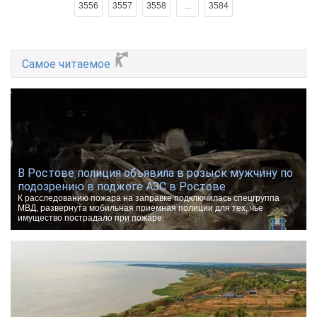
3556
3557
3558
...
3584
Самое читаемое
В Ростове полиция объявила в розыск мужчину по
подозрению в поджоге АЗС в Ростове
К расследованию пожара на заправке подключилась спецгруппа
МВД, развернута мобильная приемная полиции для тех, чье
имущество пострадало при пожаре.