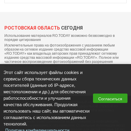
РОСТОВСКАЯ ОБЛАСТЬ
СЕГОДНЯ
Использование материалов RO.TODAY возможно безвозмездно в
порядке цитирования
Исключительные права на фотоизображения с указанием любым
образом на сетевое издание средство массовой информации
«RO.TODAY» как владельца авторских прав принадлежат сетевому
изданию средства массовой информации «RO.TODAY». Полное или
частичное воспроизведение фотоизображений без разрешения
правообладателя запрещается.
Этот сайт использует файлы cookies и
сервисы сбора технических данных
посетителей (данные об IP-адресе,
местоположении и др.) для обеспечения
работоспособности и улучшения
Согласиться
© 2018 — 2025, «РО Сегодня». Регистрационный номер СМИ: ЭЛ №
качества обслуживания. Продолжая
ФС77-76703 от 06 сентября 2019 выдано федеральной службой по
надзору в сфере связи, информационных технологий и массовых
использовать наш сайт, вы автоматически
коммуникаций
соглашаетесь с использованием данных
Редакция не несет ответственности за достоверность информации,
технологий.
содержащейся в рекламных объявлениях. Отдельные публикации могут
содержать информацию, не предназначенную для детей старше 16 лет.
Политика конфиденциальности