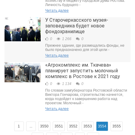
хозяйству и бюджету городской думы Ростова.
Личность будущего -
Читать далее
У Старочеркасского музея-
заповедника будет новое
фондохранилище
0
1 266
0
Прежнее здание, где размещались фонды, не
было предназначено для этой цели -
Читать далее
«Агрокомплекс им. Ткачева»
планирует запустить молочный
комплекс в Ростове к 2021 году
0
1 134
0
По словам замгубернатора Ростовской области
Виктора Гончарова, строительство начнется,
когда подойдет к завершению работа над
проектом. Молочный -
Читать далее
1
...
3550
3551
3552
3553
3554
3555