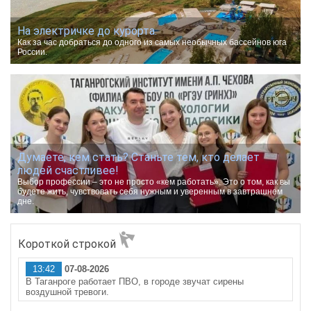
На электричке до курорта.
Как за час добраться до одного из самых необычных бассейнов юга
России.
Думаете, кем стать? Станьте тем, кто делает
людей счастливее!
Выбор профессии – это не просто «кем работать». Это о том, как вы
будете жить, чувствовать себя нужным и уверенным в завтрашнем
дне.
Короткой строкой
13:42
07-08-2026
В Таганроге работает ПВО, в городе звучат сирены
воздушной тревоги.