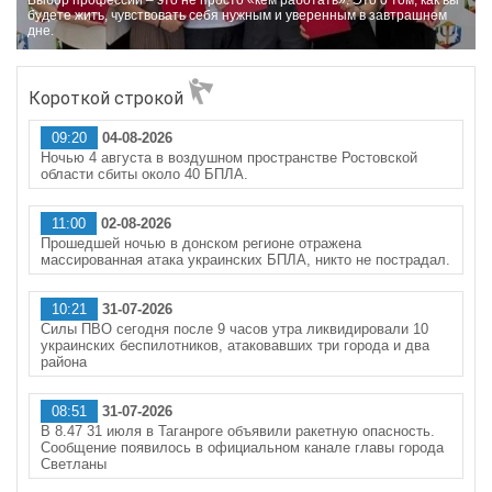
Выбор профессии – это не просто «кем работать». Это о том, как вы
будете жить, чувствовать себя нужным и уверенным в завтрашнем
дне.
Короткой строкой
09:20
04-08-2026
Ночью 4 августа в воздушном пространстве Ростовской
области сбиты около 40 БПЛА.
11:00
02-08-2026
Прошедшей ночью в донском регионе отражена
массированная атака украинских БПЛА, никто не пострадал.
10:21
31-07-2026
Силы ПВО сегодня после 9 часов утра ликвидировали 10
украинских беспилотников, атаковавших три города и два
района
08:51
31-07-2026
В 8.47 31 июля в Таганроге объявили ракетную опасность.
Сообщение появилось в официальном канале главы города
Светланы