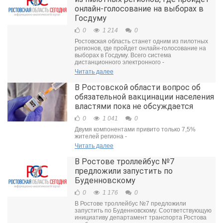
онлайн-голосование на выборах в
Госдуму
0
1 214
0
Ростовская область станет одним из пилотных
регионов, где пройдет онлайн-голосование на
выборах в Госдуму. Всего система
дистанционного электронного -
Читать далее
В Ростовской области вопрос об
обязательной вакцинации населения
властями пока не обсуждается
0
1 041
0
Двумя компонентами привито только 7,5%
жителей региона -
Читать далее
В Ростове троллейбус №7
предложили запустить по
Буденновскому
0
1 176
0
В Ростове троллейбус №7 предложили
запустить по Буденновскому. Соответствующую
инициативу департамент транспорта Ростова