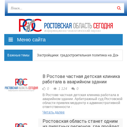
Меню сайта
Важные темы
Застройщики: градостроительная политика на Дону ста
Режим ЧС регионального характера начал действовать в
В Ростове частная детская клиника
В Чеховской библиотеке Таганрога открылась выставка
работала в аварийном здании
0
1 124
0
В Ростове задержан подозреваемый в ночном поджоге
В Ростове частная детская клиника работала в
аварийном здании. Арбитражный суд Ростовской
Среди детей, ставших жертвами вражеской атаки в Гел
области привлек медцентр к административной
ответственности -
Читать далее
Ростовская область станет одним
из пилотных регионов, где пройдет