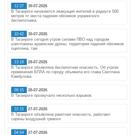
12:27
30-07-2026
В Таганроге начинается эвакуация жителей в радиусе 500
метров от места падения обломков украинского
беспилотника,
10:42
30-07-2026
В Таганроге сегодня утром силами ПВО над городом
уничтожены вражеские дроны, территория падения обломков
оцеплена, там
13:18
28-07-2026
В Таганроге объявлена беспилотная опасность. Об угрозе
применения БПЛА по городу объявила его глава Светлана
Камбулова.
09:15
28-07-2026
В Таганроге прозвучало несколько взрывов.
22:15
27-07-2026
В Таганроге объявлена ракетная опасность, работают
сирены воздушной тревоги.
04:54
27-07-2026