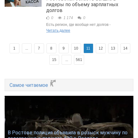
лидеры по объему зарплатных
долгов
0
1 174
0
Есть регион, где вообще нет долгов -
Читать далее
1
...
7
8
9
10
11
12
13
14
15
...
561
Самое читаемое
В Ростове полиция объявила в розыск мужчину по