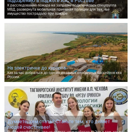
подозрению в поджоге АЗС в Ростове
К расследованию пожара на заправке подключилась спецгруппа
МВД, развернута мобильная приемная полиции для тех, чье
имущество пострадало при пожаре.
На электричке до курорта.
Как за час добраться до одного из самых необычных бассейнов юга
России.
Думаете, кем стать? Станьте тем, кто делает
людей счастливее!