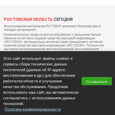
РОСТОВСКАЯ ОБЛАСТЬ
СЕГОДНЯ
Использование материалов RO.TODAY возможно безвозмездно в
порядке цитирования
Исключительные права на фотоизображения с указанием любым
образом на сетевое издание средство массовой информации
«RO.TODAY» как владельца авторских прав принадлежат сетевому
изданию средства массовой информации «RO.TODAY». Полное или
частичное воспроизведение фотоизображений без разрешения
правообладателя запрещается.
Этот сайт использует файлы cookies и
сервисы сбора технических данных
посетителей (данные об IP-адресе,
местоположении и др.) для обеспечения
работоспособности и улучшения
Согласиться
© 2018 — 2025, «РО Сегодня». Регистрационный номер СМИ: ЭЛ №
качества обслуживания. Продолжая
ФС77-76703 от 06 сентября 2019 выдано федеральной службой по
надзору в сфере связи, информационных технологий и массовых
использовать наш сайт, вы автоматически
коммуникаций
соглашаетесь с использованием данных
Редакция не несет ответственности за достоверность информации,
технологий.
содержащейся в рекламных объявлениях. Отдельные публикации могут
содержать информацию, не предназначенную для детей старше 16 лет.
Политика конфиденциальности