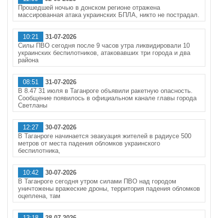
Прошедшей ночью в донском регионе отражена
массированная атака украинских БПЛА, никто не пострадал.
10:21
31-07-2026
Силы ПВО сегодня после 9 часов утра ликвидировали 10
украинских беспилотников, атаковавших три города и два
района
08:51
31-07-2026
В 8.47 31 июля в Таганроге объявили ракетную опасность.
Сообщение появилось в официальном канале главы города
Светланы
12:27
30-07-2026
В Таганроге начинается эвакуация жителей в радиусе 500
метров от места падения обломков украинского
беспилотника,
10:42
30-07-2026
В Таганроге сегодня утром силами ПВО над городом
уничтожены вражеские дроны, территория падения обломков
оцеплена, там
13:18
28-07-2026