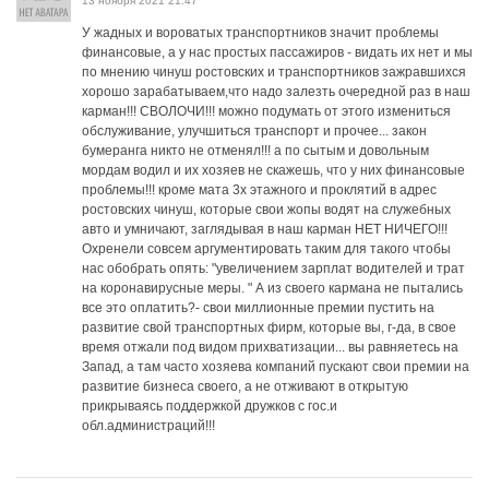
13 ноября 2021 21:47
У жадных и вороватых транспортников значит проблемы
финансовые, а у нас простых пассажиров - видать их нет и мы
по мнению чинуш ростовских и транспортников зажравшихся
хорошо зарабатываем,что надо залезть очередной раз в наш
карман!!! СВОЛОЧИ!!! можно подумать от этого измениться
обслуживание, улучшиться транспорт и прочее... закон
бумеранга никто не отменял!!! а по сытым и довольным
мордам водил и их хозяев не скажешь, что у них финансовые
проблемы!!! кроме мата 3х этажного и проклятий в адрес
ростовских чинуш, которые свои жопы водят на служебных
авто и умничают, заглядывая в наш карман НЕТ НИЧЕГО!!!
Охренели совсем аргументировать таким для такого чтобы
нас обобрать опять: "увеличением зарплат водителей и трат
на коронавирусные меры. " А из своего кармана не пытались
все это оплатить?- свои миллионные премии пустить на
развитие свой транспортных фирм, которые вы, г-да, в свое
время отжали под видом прихватизации... вы равняетесь на
Запад, а там часто хозяева компаний пускают свои премии на
развитие бизнеса своего, а не отживают в открытую
прикрываясь поддержкой дружков с гос.и
обл.администраций!!!