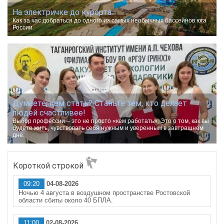
На электричке до курорта.
Как за час добраться до одного из самых необычных бассейнов юга
России.
Думаете, кем стать? Станьте тем, кто делает
людей счастливее!
Выбор профессии – это не просто «кем работать». Это о том, как вы
будете жить, чувствовать себя нужным и уверенным в завтрашнем
дне.
Короткой строкой
09:20
04-08-2026
Ночью 4 августа в воздушном пространстве Ростовской
области сбиты около 40 БПЛА.
11:00
02-08-2026