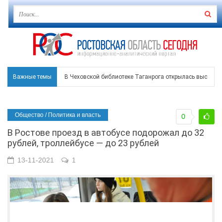
Важные темы
В Чеховской библиотеке Таганрога открылась выставка
В Ростове задержан подозреваемый в ночном поджоге
Общество / Политика и власть
0
Среди детей, ставших жертвами вражеской атаки в Гел
В Ростове проезд в автобусе подорожал до 32
Около 150 беспилотников прошедшей ночью атаковали 
рублей, троллейбусе — до 23 рублей
В Гуково пострадала женщина, повреждены дома в в Ба
13-11-2021
1