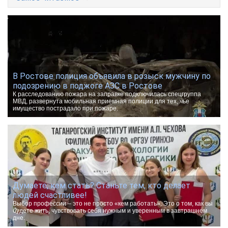
В Ростове полиция объявила в розыск мужчину по
подозрению в поджоге АЗС в Ростове
К расследованию пожара на заправке подключилась спецгруппа
МВД, развернута мобильная приемная полиции для тех, чье
имущество пострадало при пожаре.
Думаете, кем стать? Станьте тем, кто делает
людей счастливее!
Выбор профессии – это не просто «кем работать». Это о том, как вы
будете жить, чувствовать себя нужным и уверенным в завтрашнем
дне.