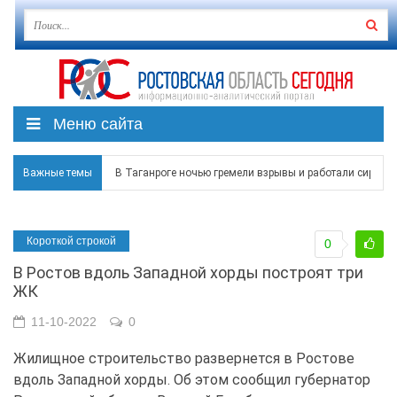
Меню сайта
Важные темы
В Таганроге ночью гремели взрывы и работали сирены
Над Ростовской областью в ночь на 8 августа сбито бо
Короткой строкой
0
Застройщики: градостроительная политика на Дону ста
В Ростов вдоль Западной хорды построят три
Режим ЧС регионального характера начал действовать в
ЖК
В Чеховской библиотеке Таганрога открылась выставка
11-10-2022
0
Жилищное строительство развернется в Ростове
вдоль Западной хорды. Об этом сообщил губернатор