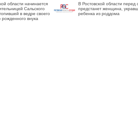
кой области начинается
В Ростовской области перед
ительницей Сальского
предстанет женщина, украв
топившей в ведре своего
ребенка из роддома
о рожденного внука