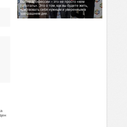
Выбор профессии – это не просто «кем
работать». Это о том, как вы будете жить,
чувствовать себя нужным и уверенным в
завтрашнем дне.
ка
ден