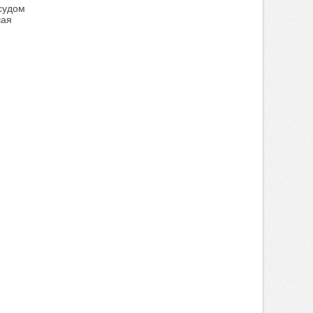
 судом
шая