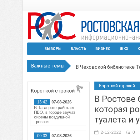
ВЫБОРЫ
ВЛАСТЬ
БИЗНЕС
ЖКХ
К
Важные темы
В Чеховской библиотеке Т
В Ростове задержан подоз
Короткой строкой
Короткой строкой
Среди детей, ставших жер
В Ростове 
13:42
07-08-2026
Застройщики: градостроит
которая ро
В Таганроге работает
ПВО, в городе звучат
Режим ЧС регионального х
туалета и 
сирены воздушной
тревоги.
2-12-2022
0
09:03
07-08-2026