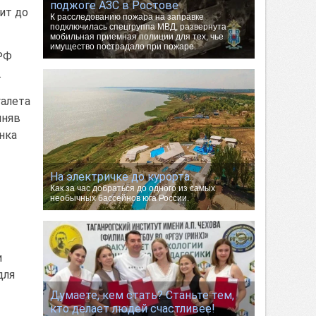
поджоге АЗС в Ростове
зит до
К расследованию пожара на заправке
подключилась спецгруппа МВД, развернута
мобильная приемная полиции для тех, чье
имущество пострадало при пожаре.
 РФ
.
уалета
иняв
нка
На электричке до курорта.
Как за час добраться до одного из самых
необычных бассейнов юга России.
и
для
Думаете, кем стать? Станьте тем,
кто делает людей счастливее!