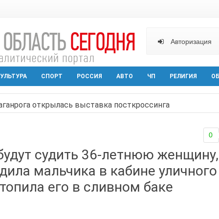
Авторизация
УЛЬТУРА
СПОРТ
РОССИЯ
АВТО
ЧП
РЕЛИГИЯ
О
аганрога открылась выставка посткроссинга
реваемый в ночном поджоге — сгорела АЗС и около двух
0
твами вражеской атаки в Геленжике, два малыша из Шах
будут судить 36-летнюю женщину,
ельная политика на Дону стала «прозрачной и понятной»
дила мальчика в кабине уличного
арактера начал действовать в Ростовской области с вече
утопила его в сливном баке