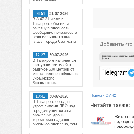
и два района
08:51
31-07-2026
В 8.47 31 июля в
Таганроге объявили
ракетную опасность.
Сообщение появилось в
официальном канале
главы города Светланы
Добавить «ro.
12:27
30-07-2026
В Таганроге начинается
эвакуация жителей в
радиусе 500 метров от
места падения обломков
украинского
беспилотника,
Новости СМИ2
10:42
30-07-2026
В Таганроге сегодня
Читайте также:
утром силами ПВО над
городом уничтожены
вражеские дроны,
Жительни
территория падения
подозрева
обломков оцеплена, там
новорожд