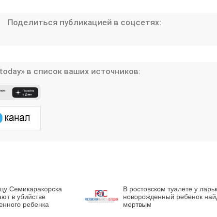
Поделиться публикацией в соцсетях:
today» в список ваших источников:
цу Семикаракорска
В ростовском туалете у ларь
ют в убийстве
новорожденный ребенок най
енного ребенка
мертвым