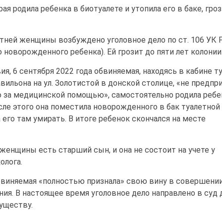
ая родила ребенка в биотуалете и утопила его в баке, гро
тней женщины возбуждено уголовное дело по ст. 106 УК
 новорожденного ребенка). Ей грозит до пяти лет колонии
я, 6 сентября 2022 года обвиняемая, находясь в кабине т
вильона на ул. Золотистой в донской столице, «не предпр
 за медицинской помощью», самостоятельно родила ребе
сле этого она поместила новорожденного в бак туалетной
 его там умирать. В итоге ребенок скончался на месте
женщины есть старший сын, и она не состоит на учете у
олога.
бвиняемая «полностью признала» свою вину в совершени
ния. В настоящее время уголовное дело направлено в суд 
уществу.