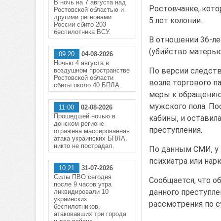
В ночь на 7 августа над
Ростовчанке, котор
Ростовской областью и
другими регионами
5 лет колонии.
России сбито 203
беспилотника ВСУ.
В отношении 36-ле
(убийство матерью
09:20
04-08-2026
Ночью 4 августа в
По версии следстви
воздушном пространстве
Ростовской области
возле торгового па
сбиты около 40 БПЛА.
меры к обращению
мужского пола. По
11:00
02-08-2026
Прошедшей ночью в
кабины, и оставила
донском регионе
преступления.
отражена массированная
атака украинских БПЛА,
никто не пострадал.
По данным СМИ, у 
психиатра или нарк
10:21
31-07-2026
Силы ПВО сегодня
Сообщается, что о
после 9 часов утра
данного преступле
ликвидировали 10
украинских
рассмотрения по с
беспилотников,
атаковавших три города