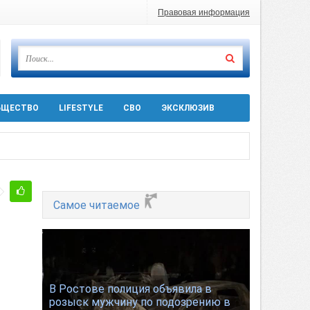
Правовая информация
БЩЕСТВО
LIFESTYLE
СВО
ЭКСКЛЮЗИВ
 десятков машин
т
Самое читаемое
ра 5 августа
В Ростове полиция объявила в
розыск мужчину по подозрению в