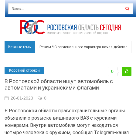
Важные темы
Режим ЧС регионального характера начал действовать в
В Чеховской библиотеке Таганрога открылась выставка
Короткой строкой
0
В Ростове задержан подозреваемый в ночном поджоге
В Ростовской области ищут автомобиль с
Среди детей, ставших жертвами вражеской атаки в Гел
автоматами и украинскими флагами
Около 150 беспилотников прошедшей ночью атаковали 
26-01-2023
0
В Ростовской области правоохранительные органы
объявили о розыске вишневого ВАЗ с курскими
номерами. Внутри автомобиля могут находиться
четыре человека с оружием, сообщил
Telegram
-канал