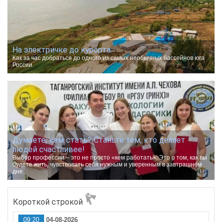
На электричке до курорта.
Как за час добраться до одного из самых необычных бассейнов юга
России.
Думаете, кем стать? Станьте тем, кто делает
людей счастливее!
Выбор профессии – это не просто «кем работать». Это о том, как вы
будете жить, чувствовать себя нужным и уверенным в завтрашнем
дне.
Короткой строкой
09:20
04-08-2026