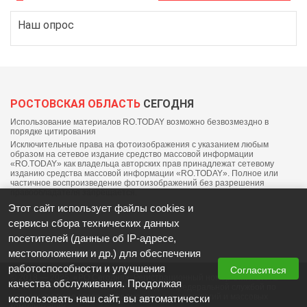
Наш опрос
РОСТОВСКАЯ ОБЛАСТЬ
СЕГОДНЯ
Использование материалов RO.TODAY возможно безвозмездно в
порядке цитирования
Исключительные права на фотоизображения с указанием любым
образом на сетевое издание средство массовой информации
«RO.TODAY» как владельца авторских прав принадлежат сетевому
изданию средства массовой информации «RO.TODAY». Полное или
частичное воспроизведение фотоизображений без разрешения
правообладателя запрещается.
Этот сайт использует файлы cookies и
сервисы сбора технических данных
посетителей (данные об IP-адресе,
местоположении и др.) для обеспечения
работоспособности и улучшения
Согласиться
© 2018 — 2025, «РО Сегодня». Регистрационный номер СМИ: ЭЛ №
качества обслуживания. Продолжая
ФС77-76703 от 06 сентября 2019 выдано федеральной службой по
надзору в сфере связи, информационных технологий и массовых
использовать наш сайт, вы автоматически
коммуникаций