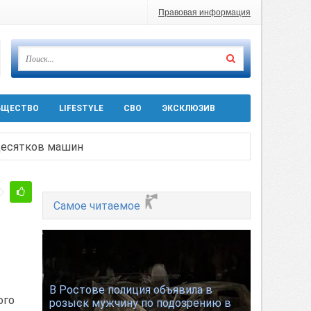
Правовая информация
БЩЕСТВО
LIFESTYLE
СВО
ЭКСКЛЮЗИВ
 десятков машин
т
Ростовской области
Самое читаемое
ра 5 августа
В Ростове полиция объявила в
ого
розыск мужчину по подозрению в