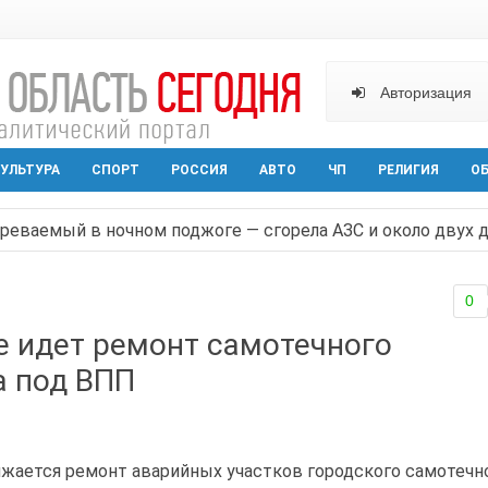
Авторизация
УЛЬТУРА
СПОРТ
РОССИЯ
АВТО
ЧП
РЕЛИГИЯ
О
реваемый в ночном поджоге — сгорела АЗС и около двух
твами вражеской атаки в Геленжике, два малыша из Шах
0
прошедшей ночью атаковали три города и семь районов 
е идет ремонт самотечного
арактера начал действовать в Ростовской области с вече
а под ВПП
аганрога открылась выставка посткроссинга
лжается ремонт аварийных участков городского самотечн