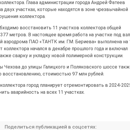
коллектора. Глава администрации города Андрей Фатеев
а двух участках, которые находятся в зоне чрезвычайной
зрушения коллектора.
обходимо восстановить 11 участков коллектора общей
77 метров. В настоящее время работа на участке под вз
й аэродрома ПАО «ТАНТК им. Г.М. Бериева» выполнена на 
т коллектора начался в декабре прошлого года и включал
 также сварку и укладку новой полимерной конструкции.
цы Чехова до улицы Галицкого и Поляковского шоссе такж
о восстановлению, стоимостью 97 млн рублей.
 коллектора город планирует отремонтировать в 2024-202
нить аварийность на всех 11 участках.
Поделиться публикацией в соцсетях: