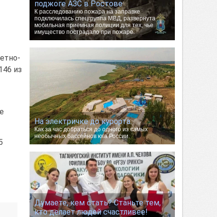
поджоге АЗС в Ростове
К расследованию пожара на заправке
подключилась спецгруппа МВД, развернута
мобильная приемная полиции для тех, чье
имущество пострадало при пожаре.
летно-
146 из
е
На электричке до курорта.
Как за час добраться до одного из самых
необычных бассейнов юга России.
5
Думаете, кем стать? Станьте тем,
кто делает людей счастливее!