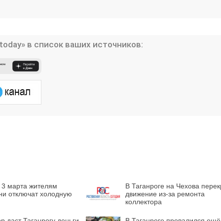
today» в список ваших источников:
 3 марта жителям
В Таганроге на Чехова пере
ни отключат холодную
движение из-за ремонта
коллектора
р даст Таганрогу деньги
В Таганроге провалился ещё