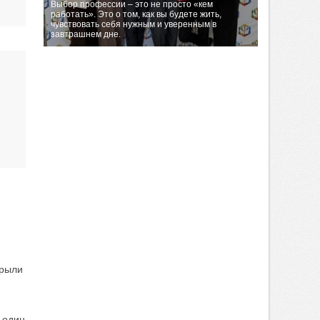
Выбор профессии – это не просто «кем
работать». Это о том, как вы будете жить,
чувствовать себя нужным и уверенным в
завтрашнем дне.
крыли
 один