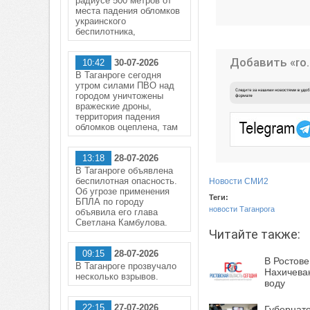
радиусе 500 метров от
места падения обломков
украинского
беспилотника,
Добавить «ro.
10:42
30-07-2026
В Таганроге сегодня
утром силами ПВО над
городом уничтожены
вражеские дроны,
территория падения
обломков оцеплена, там
13:18
28-07-2026
В Таганроге объявлена
беспилотная опасность.
Новости СМИ2
Об угрозе применения
Теги:
БПЛА по городу
новости Таганрога
объявила его глава
Светлана Камбулова.
Читайте также:
09:15
28-07-2026
В Ростове
В Таганроге прозвучало
Нахичева
несколько взрывов.
воду
22:15
27-07-2026
Губернато