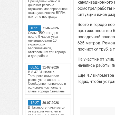
Прошедшей ночью в
канализационного 
донском регионе
осмотрел работы н
отражена массированная
атака украинских БПЛА,
ситуации из-за ра
никто не пострадал.
Всего в городе не
10:21
31-07-2026
протяженностью 63
Силы ПВО сегодня
посадочной полосо
после 9 часов утра
ликвидировали 10
625 метров. Ремон
украинских
беспилотников,
прочистку труб, а
атаковавших три города
и два района
На участке от ули
начались работы п
08:51
31-07-2026
В 8.47 31 июля в
Еще 4,7 километра
Таганроге объявили
ракетную опасность.
годах, чтобы устра
Сообщение появилось в
официальном канале
главы города Светланы
12:27
30-07-2026
В Таганроге начинается
эвакуация жителей в