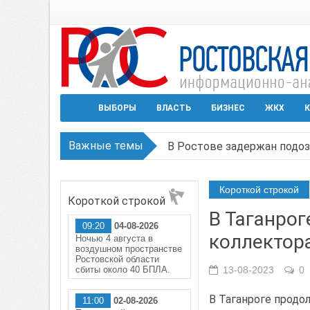
ВЫБОРЫ
ВЛАСТЬ
БИЗНЕС
ЖКХ
К
Важные темы
В Ростове задержан подоз
Среди детей, ставших жер
Короткой строкой
Короткой строкой
Около 150 беспилотников 
В Таганрог
09:20
04-08-2026
Режим ЧС регионального х
коллектор
Ночью 4 августа в
воздушном пространстве
В Чеховской библиотеке Т
Ростовской области
сбиты около 40 БПЛА.
13-08-2023
0
В Таганроге продо
11:00
02-08-2026