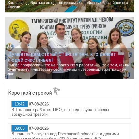
Как за час добраться до одного из самых необычных бассейнов юга
России.
Думаете, кем стать? Станьте тем, кто делает
людей счастливее!
Выбор профессии – это не просто «кем работать». Это о том, как вы
будете жить, чувствовать себя нужным и уверенным в завтрашнем
дне.
Короткой строкой
13:42
07-08-2026
В Таганроге работает ПВО, в городе звучат сирены
воздушной тревоги.
09:03
07-08-2026
В ночь на 7 августа над Ростовской областью и другими
регионами России сбито 203 беспилотника ВСУ.