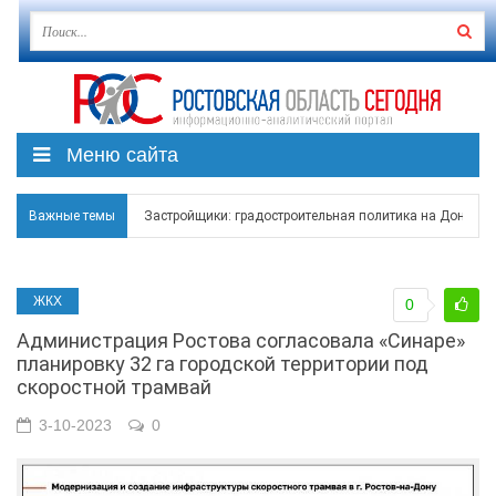
Меню сайта
Важные темы
Застройщики: градостроительная политика на Дону ста
Режим ЧС регионального характера начал действовать в
ЖКХ
0
В Чеховской библиотеке Таганрога открылась выставка
Администрация Ростова согласовала «Синаре»
В Ростове задержан подозреваемый в ночном поджоге
планировку 32 га городской территории под
скоростной трамвай
Среди детей, ставших жертвами вражеской атаки в Гел
3-10-2023
0