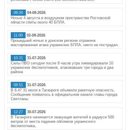
09:20
04-08-2026
Ночью 4 августа в воздушном пространстве Ростовской
области сбиты около 40 БПЛА.
11:00
02-08-2026
Прошедшей ночью в донском регионе отражена
массированная атака украинских БПЛА, никто не пострадал.
10:21
31-07-2026
Силы ПВО сегодня после 9 часов утра ликвидировали 10
украинских беспилотников, атаковавших три города и два
района
08:51
31-07-2026
В 8.47 31 июля в Таганроге объявили ракетную опасность.
Сообщение появилось в официальном канале главы города
Светланы
12:27
30-07-2026
В Таганроге начинается эвакуация жителей в радиусе 500
метров от места падения обломков украинского
беспилотника,