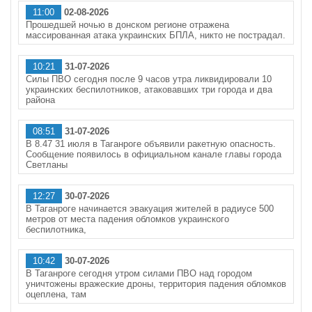
11:00
02-08-2026
Прошедшей ночью в донском регионе отражена
массированная атака украинских БПЛА, никто не пострадал.
10:21
31-07-2026
Силы ПВО сегодня после 9 часов утра ликвидировали 10
украинских беспилотников, атаковавших три города и два
района
08:51
31-07-2026
В 8.47 31 июля в Таганроге объявили ракетную опасность.
Сообщение появилось в официальном канале главы города
Светланы
12:27
30-07-2026
В Таганроге начинается эвакуация жителей в радиусе 500
метров от места падения обломков украинского
беспилотника,
10:42
30-07-2026
В Таганроге сегодня утром силами ПВО над городом
уничтожены вражеские дроны, территория падения обломков
оцеплена, там