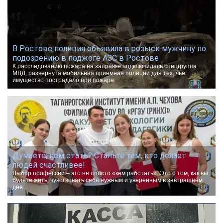
В Ростове полиция объявила в розыск мужчину по
подозрению в поджоге АЗС в Ростове
К расследованию пожара на заправке подключилась спецгруппа
МВД, развернута мобильная приемная полиции для тех, чье
имущество пострадало при пожаре.
Думаете, кем стать? Станьте тем, кто делает
людей счастливее!
Выбор профессии – это не просто «кем работать». Это о том, как вы
будете жить, чувствовать себя нужным и уверенным в завтрашнем
дне.