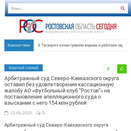
Важные темы
В Таганроге ночью гремели взрывы и работали сирены
Над Ростовской областью в ночь на 8 августа сбито бо
Короткой строкой
0
Застройщики: градостроительная политика на Дону ста
Арбитражный суд Северо-Кавказского округа
Режим ЧС регионального характера начал действовать в
оставил без удовлетворения кассационную
жалобу АО «Футбольный клуб “Ростов”» на
В Чеховской библиотеке Таганрога открылась выставка
постановление апелляционного суда о
взыскании с него 154 млн рублей
12-06-2020
0
Арбитражный суд Северо-Кавказского округа