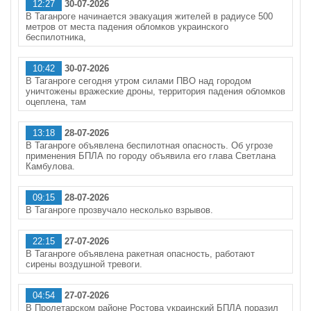
12:27
30-07-2026
В Таганроге начинается эвакуация жителей в радиусе 500
метров от места падения обломков украинского
беспилотника,
10:42
30-07-2026
В Таганроге сегодня утром силами ПВО над городом
уничтожены вражеские дроны, территория падения обломков
оцеплена, там
13:18
28-07-2026
В Таганроге объявлена беспилотная опасность. Об угрозе
применения БПЛА по городу объявила его глава Светлана
Камбулова.
09:15
28-07-2026
В Таганроге прозвучало несколько взрывов.
22:15
27-07-2026
В Таганроге объявлена ракетная опасность, работают
сирены воздушной тревоги.
04:54
27-07-2026
В Пролетарском районе Ростова украинский БПЛА поразил