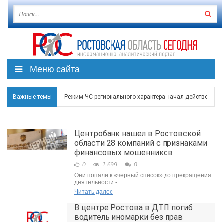
Меню сайта
Режим ЧС регионального характера начал действовать в
Важные темы
В Чеховской библиотеке Таганрога открылась выставка
Центробанк нашел в Ростовской
В Ростове задержан подозреваемый в ночном поджоге
области 28 компаний с признаками
финансовых мошенников
Среди детей, ставших жертвами вражеской атаки в Гел
0
1 699
0
Они попали в «черный список» до прекращения
Около 150 беспилотников прошедшей ночью атаковали 
деятельности -
Читать далее
В центре Ростова в ДТП погиб
водитель иномарки без прав