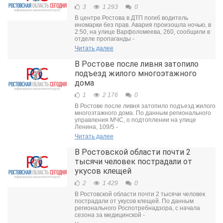
3
1 293
0
В центре Ростова в ДТП погиб водитель
иномарки без прав. Авария произошла ночью, в
2:50, на улице Варфоломеева, 260, сообщили в
отделе пропаганды -
Читать далее
В Ростове после ливня затопило
подъезд жилого многоэтажного
дома
1
2 176
0
В Ростове после ливня затопило подъезд жилого
многоэтажного дома. По данным регионального
управления МЧС, о подтоплении на улице
Ленина, 109/5 -
Читать далее
В Ростовской области почти 2
тысячи человек пострадали от
укусов клещей
2
1 429
0
В Ростовской области почти 2 тысячи человек
пострадали от укусов клещей. По данным
регионального Роспотребнадзора, с начала
сезона за медицинской -