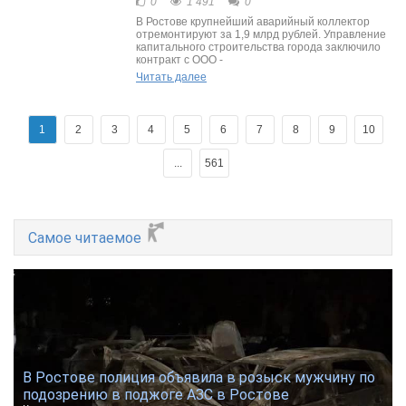
0
1 491
0
В Ростове крупнейший аварийный коллектор
отремонтируют за 1,9 млрд рублей. Управление
капитального строительства города заключило
контракт с ООО -
Читать далее
1
2
3
4
5
6
7
8
9
10
...
561
Самое читаемое
В Ростове полиция объявила в розыск мужчину по
подозрению в поджоге АЗС в Ростове