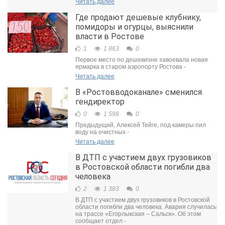
Читать далее
Где продают дешевые клубнику,
помидоры и огурцы, выяснили
власти в Ростове
1
1 863
0
Первое место по дешевизне завоевала новая
ярмарка в старом аэропорту Ростова -
Читать далее
В «Ростовводоканале» сменился
гендиректор
0
1 598
0
Предыдущий, Алексей Тейге, под камеры пил
воду на очистных -
Читать далее
В ДТП с участием двух грузовиков
в Ростовской области погибли два
человека
2
1 383
0
В ДТП с участием двух грузовиков в Ростовской
области погибли два человека. Авария случилась
на трассе «Егорлыкская – Сальск». Об этом
сообщает отдел -