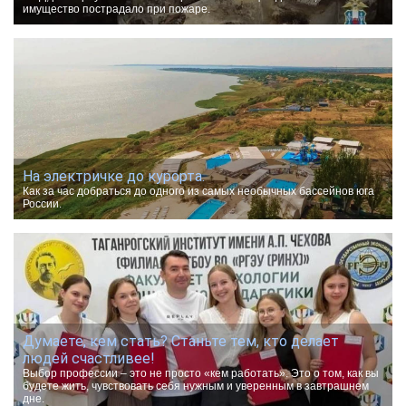
имущество пострадало при пожаре.
На электричке до курорта.
Как за час добраться до одного из самых необычных бассейнов юга
России.
Думаете, кем стать? Станьте тем, кто делает
людей счастливее!
Выбор профессии – это не просто «кем работать». Это о том, как вы
будете жить, чувствовать себя нужным и уверенным в завтрашнем
дне.