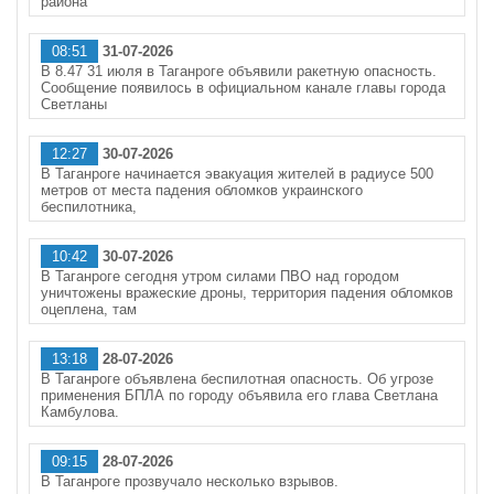
района
08:51
31-07-2026
В 8.47 31 июля в Таганроге объявили ракетную опасность.
Сообщение появилось в официальном канале главы города
Светланы
12:27
30-07-2026
В Таганроге начинается эвакуация жителей в радиусе 500
метров от места падения обломков украинского
беспилотника,
10:42
30-07-2026
В Таганроге сегодня утром силами ПВО над городом
уничтожены вражеские дроны, территория падения обломков
оцеплена, там
13:18
28-07-2026
В Таганроге объявлена беспилотная опасность. Об угрозе
применения БПЛА по городу объявила его глава Светлана
Камбулова.
09:15
28-07-2026
В Таганроге прозвучало несколько взрывов.