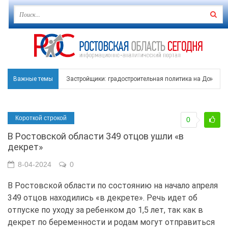
Важные темы
Застройщики: градостроительная политика на Дону ста
Режим ЧС регионального характера начал действовать в
Короткой строкой
0
В Чеховской библиотеке Таганрога открылась выставка
В Ростовской области 349 отцов ушли «в
В Ростове задержан подозреваемый в ночном поджоге
декрет»
Среди детей, ставших жертвами вражеской атаки в Гел
8-04-2024
0
В Ростовской области по состоянию на начало апреля
349 отцов находились «в декрете». Речь идет об
отпуске по уходу за ребенком до 1,5 лет, так как в
декрет по беременности и родам могут отправиться