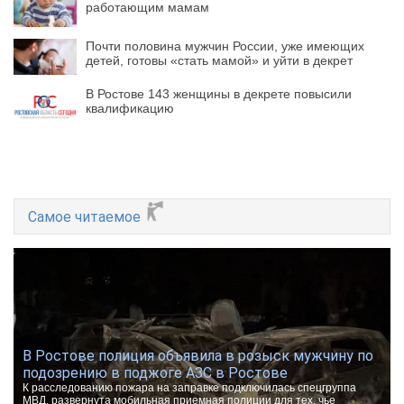
работающим мамам
Почти половина мужчин России, уже имеющих
детей, готовы «стать мамой» и уйти в декрет
В Ростове 143 женщины в декрете повысили
квалификацию
Самое читаемое
В Ростове полиция объявила в розыск мужчину по
подозрению в поджоге АЗС в Ростове
К расследованию пожара на заправке подключилась спецгруппа
МВД, развернута мобильная приемная полиции для тех, чье